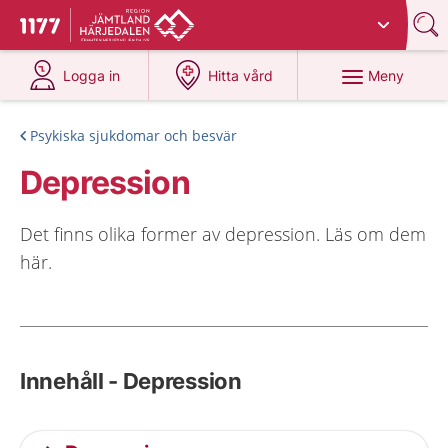
Du har valt region
Jämtland Härjedalen
.
Till startsidan för 1177
på 1177.se
på 1177.se
Meny
Logga in
Hitta vård
Psykiska sjukdomar och besvär
Depression
Det finns olika former av depression. Läs om dem
här.
Innehåll - Depression