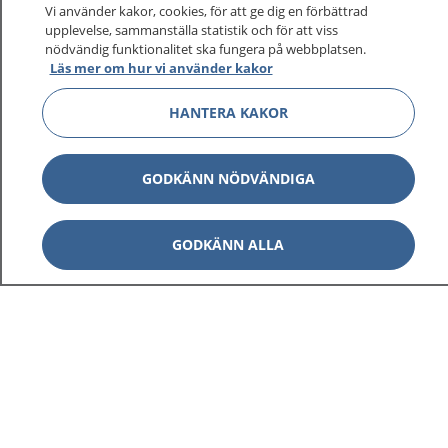
Vi använder kakor, cookies, för att ge dig en förbättrad
upplevelse, sammanställa statistik och för att viss
1177
–
tryggt om din hälsa och vård
nödvändig funktionalitet ska fungera på webbplatsen.
Läs mer om hur vi använder kakor
På 1177.se får du råd om hälsa och information om
HANTERA KAKOR
sjukdomar och vilka mottagningar du kan kontakta.
Logga in för att läsa din journal och göra dina
vårdärenden. Ring telefonnummer 1177 för
GODKÄNN NÖDVÄNDIGA
sjukvårdsrådgivning dygnet runt.
1177 ger dig råd när du vill må bättre.
GODKÄNN ALLA
Visa inn
1177 på flera språk
Visa inn
Om 1177
Visa inn