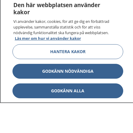
1177
–
tryggt om din hälsa och vård
Den här webbplatsen använder
kakor
På 1177.se får du råd om hälsa och information om
Vi använder kakor, cookies, för att ge dig en förbättrad
sjukdomar och vilka mottagningar du kan kontakta.
upplevelse, sammanställa statistik och för att viss
Logga in för att läsa din journal och göra dina
nödvändig funktionalitet ska fungera på webbplatsen.
vårdärenden. Ring telefonnummer 1177 för
Läs mer om hur vi använder kakor
sjukvårdsrådgivning dygnet runt.
1177 ger dig råd när du vill må bättre.
HANTERA KAKOR
GODKÄNN NÖDVÄNDIGA
Visa inn
1177 på flera språk
GODKÄNN ALLA
Visa inn
Om 1177
Visa inn
Kontakt