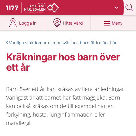
Du har valt region
Jämtland Härjedalen
.
Till startsidan för 1177
på 1177.se
på 1177.se
Meny
Logga in
Hitta vård
Vanliga sjukdomar och besvär hos barn äldre än 1 år
Kräkningar hos barn över
ett år
Barn över ett år kan kräkas av flera anledningar.
Vanligast är att barnet har fått magsjuka. Barn
kan också kräkas om de till exempel har en
förkylning, hosta, lunginflammation eller
matallergi.