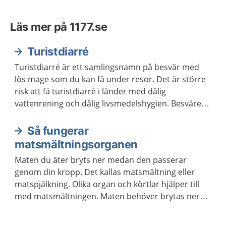
Läs mer på 1177.se
Turistdiarré
Turistdiarré är ett samlingsnamn på besvär med
lös mage som du kan få under resor. Det är större
risk att få turistdiarré i länder med dålig
vattenrening och dålig livsmedelshygien. Besvären
går ofta över inom tre till fyra dagar.
Så fungerar
matsmältningsorganen
Maten du äter bryts ner medan den passerar
genom din kropp. Det kallas matsmältning eller
matspjälkning. Olika organ och körtlar hjälper till
med matsmältningen. Maten behöver brytas ner
för att kroppen ska kunna ta upp näringen som
maten innehåller.