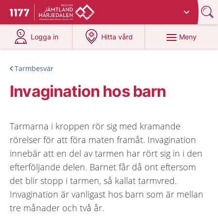
Du har valt region
Jämtland Härjedalen
.
Till startsidan för 1177
på 1177.se
på 1177.se
Meny
Logga in
Hitta vård
Tarmbesvär
Invagination hos barn
Tarmarna i kroppen rör sig med kramande
rörelser för att föra maten framåt. Invagination
innebär att en del av tarmen har rört sig in i den
efterföljande delen. Barnet får då ont eftersom
det blir stopp i tarmen, så kallat tarmvred.
Invagination är vanligast hos barn som är mellan
tre månader och två år.