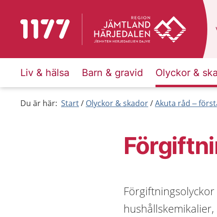
Till startsidan för 1177
Liv & hälsa
Barn & gravid
Olyckor & sk
Du är här:
Start
Olyckor & skador
Akuta råd – först
Förgiftn
Förgiftningsolyckor
hushållskemikalier,