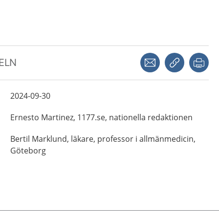
Dela via mejl
Kopiera län
Skr
KELN
2024-09-30
Ernesto
Martinez,
1177.se, nationella redaktionen
Bertil
Marklund,
läkare, professor i allmänmedicin,
Göteborg