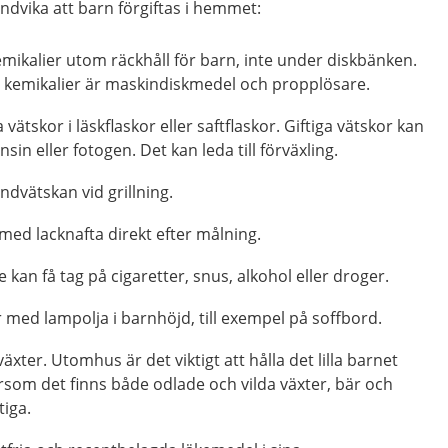
undvika att barn förgiftas i hemmet:
mikalier utom räckhåll för barn, inte under diskbänken.
kemikalier är maskindiskmedel och propplösare.
a vätskor i läskflaskor eller saftflaskor. Giftiga vätskor kan
nsin eller fotogen. Det kan leda till förväxling.
ndvätskan vid grillning.
med lacknafta direkt efter målning.
nte kan få tag på cigaretter, snus, alkohol eller droger.
 med lampolja i barnhöjd, till exempel på soffbord.
växter. Utomhus är det viktigt att hålla det lilla barnet
rsom det finns både odlade och vilda växter, bär och
tiga.