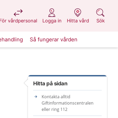
på 1177.se
på 1177.se
på 1177.se
på 1177.se
För vårdpersonal
Logga in
Hitta vård
Sök
ehandling
Så fungerar vården
Hitta på sidan
Kontakta alltid
Giftinformationscentralen
eller ring 112