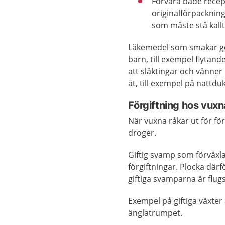
Förvara både recep
originalförpackning
som måste stå kallt
Läkemedel som smakar gott
barn, till exempel flytan
att släktingar och vänner
åt, till exempel på nattdu
Förgiftning hos vuxn
När vuxna råkar ut för för
droger.
Giftig svamp som förväxl
förgiftningar. Plocka där
giftiga svamparna är flug
Exempel på giftiga växte
änglatrumpet.