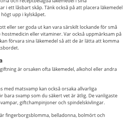
tfria och receptbelagda läkemedel i sina
ar i ett låsbart skåp. Tänk också på att placera läkemedel
 högt upp i kylskåpet.
 eller ser goda ut kan vara särskilt lockande för små
de hostmedicin eller vitaminer. Var också uppmärksam på
 kan förvara sina läkemedel så att de är lätta att komma
ksbordet.
a
giftning är orsaken ofta läkemedel, alkohol eller andra
as med matsvamp kan också orsaka allvarliga
för bara svamp som du säkert vet är ätlig. De vanligaste
svampar, giftchampinjoner och spindelskivlingar.
r är fingerborgsblomma, belladonna, bolmört och