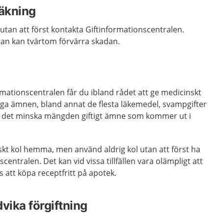
räkning
 utan att först kontakta Giftinformationscentralen.
tan kan tvärtom förvärra skadan.
ormationscentralen får du ibland rådet att ge medicinskt
många ämnen, bland annat de flesta läkemedel, svampgifter
an det minska mängden giftigt ämne som kommer ut i
skt kol hemma, men använd aldrig kol utan att först ha
centralen. Det kan vid vissa tillfällen vara olämpligt att
ns att köpa receptfritt på apotek.
dvika förgiftning