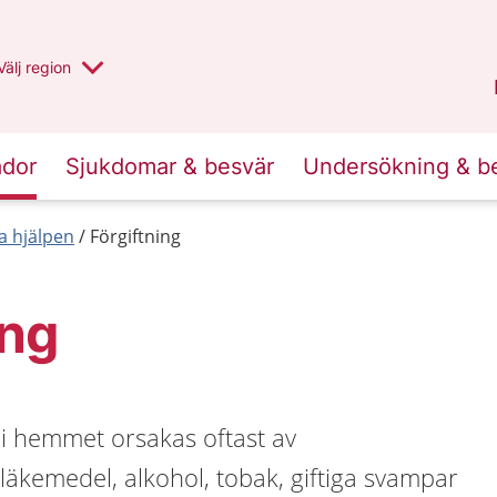
Du har valt region
Välj
en annan
region
Jämtland Härjedalen
.
ador
Sjukdomar & besvär
Undersökning & b
a hjälpen
Förgiftning
ing
 i hemmet orsakas oftast av
 läkemedel, alkohol, tobak, giftiga svampar