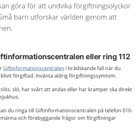
kan göra för att undvika förgiftningsolyckor
. Små barn utforskar världen genom att
nen.
iftinformationscentralen eller ring 112
är
Giftinformationscentralen
i brådskande fall när du
livit förgiftad. Invänta aldrig förgiftningssymtom.
ös, slö, har svårt att andas eller har kramper ska direkt
 sjukhus.
an du ringa till Giftinformationscentralen på telefon 010-
Allmänna och förebyggande frågor om förgiftningar