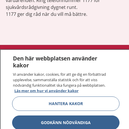
vårdärenden. Ring telefonnummer 1177 för
sjukvårdsrådgivning dygnet runt.
1177 ger dig råd när du vill må bättre.
Visa inn
1177 på flera språk
Den här webbplatsen använder
kakor
Visa inn
Om 1177
Vi använder kakor, cookies, för att ge dig en förbättrad
upplevelse, sammanställa statistik och för att viss
Visa inn
Kontakt
nödvändig funktionalitet ska fungera på webbplatsen.
Läs mer om hur vi använder kakor
HANTERA KAKOR
Behandling av personuppgifter
Hantering av kakor
GODKÄNN NÖDVÄNDIGA