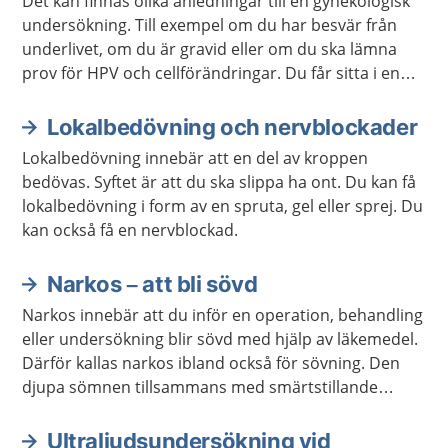
Det kan finnas olika anledningar till en gynekologisk
undersökning. Till exempel om du har besvär från
underlivet, om du är gravid eller om du ska lämna
prov för HPV och cellförändringar. Du får sitta i en
särskild stol när barnmorskan eller läkaren gör
undersökningen.
Lokalbedövning och nervblockader
Lokalbedövning innebär att en del av kroppen
bedövas. Syftet är att du ska slippa ha ont. Du kan få
lokalbedövning i form av en spruta, gel eller sprej. Du
kan också få en nervblockad.
Narkos – att bli sövd
Narkos innebär att du inför en operation, behandling
eller undersökning blir sövd med hjälp av läkemedel.
Därför kallas narkos ibland också för sövning. Den
djupa sömnen tillsammans med smärtstillande
läkemedel gör att du slipper känna något och ta del
av det som händer.
Ultraljudsundersökning vid