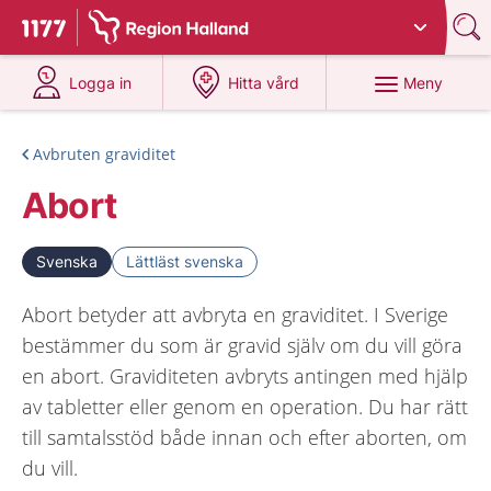
Du har valt region
Halland
.
Till startsidan för 1177
på 1177.se
på 1177.se
Meny
Logga in
Hitta vård
Avbruten graviditet
Abort
Svenska
Lättläst svenska
Abort betyder att avbryta en graviditet. I Sverige
bestämmer du som är gravid själv om du vill göra
en abort. Graviditeten avbryts antingen med hjälp
av tabletter eller genom en operation. Du har rätt
till samtalsstöd både innan och efter aborten, om
du vill.