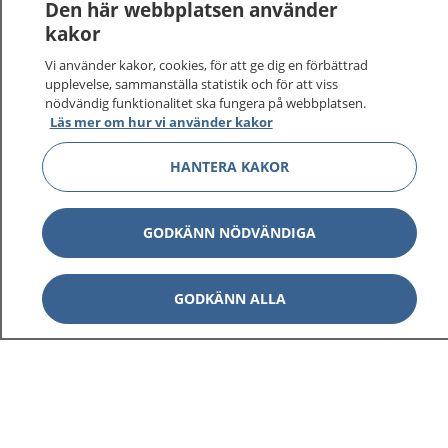
vårdärenden. Ring telefonnummer 1177 för
Den här webbplatsen använder
sjukvårdsrådgivning dygnet runt.
kakor
1177 ger dig råd när du vill må bättre.
Vi använder kakor, cookies, för att ge dig en förbättrad
upplevelse, sammanställa statistik och för att viss
nödvändig funktionalitet ska fungera på webbplatsen.
Läs mer om hur vi använder kakor
HANTERA KAKOR
Visa inn
1177 på flera språk
GODKÄNN NÖDVÄNDIGA
Visa inn
Om 1177
Visa inn
Kontakt
GODKÄNN ALLA
Behandling av personuppgifter
Hantering av kakor