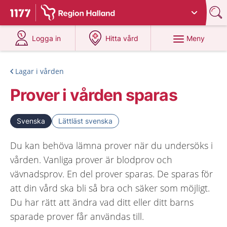
Du har valt region
Halland
.
Till startsidan för 1177
på 1177.se
på 1177.se
Meny
Logga in
Hitta vård
Lagar i vården
Prover i vården sparas
Svenska
Lättläst svenska
Du kan behöva lämna prover när du undersöks i
vården. Vanliga prover är blodprov och
vävnadsprov. En del prover sparas. De sparas för
att din vård ska bli så bra och säker som möjligt.
Du har rätt att ändra vad ditt eller ditt barns
sparade prover får användas till.