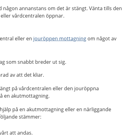
d någon annanstans om det är stängt. Vänta tills den
eller vårdcentralen öppnar.
entral eller en
jouröppen mottagning
om något av
slag som snabbt breder ut sig.
ad av att det kliar.
stängt på vårdcentralen eller den jouröppna
på en akutmottagning.
 hjälp på en akutmottagning eller en närliggande
följande stämmer:
vårt att andas.