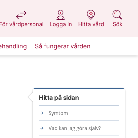
på 1177.se
på 1177.se
på 1177.se
på 1177.se
För vårdpersonal
Logga in
Hitta vård
Sök
ehandling
Så fungerar vården
Hitta på sidan
Symtom
Vad kan jag göra själv?