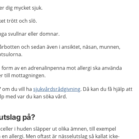
er dig mycket sjuk.
t trött och slö.
nga svullnar eller domnar.
hårbotten och sedan även i ansiktet, näsan, munnen,
otsulorna.
 form av en adrenalinpenna mot allergi ska använda
r till mottagningen.
 om du vill ha
sjukvårdsrådgivning
. Då kan du få hjälp att
p med var du kan söka vård.
utslag på?
celler i huden släpper ut olika ämnen, till exempel
en allergi. Men oftast är nässelutslag så kallat icke-