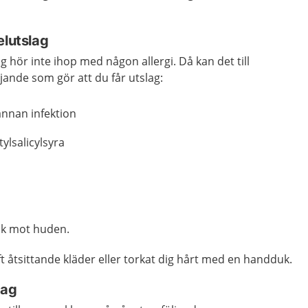
elutslag
ag hör inte ihop med någon allergi. Då kan det till
jande som gör att du får utslag:
 annan infektion
ylsalicylsyra
yck mot huden.
ft åtsittande kläder eller torkat dig hårt med en handduk.
lag