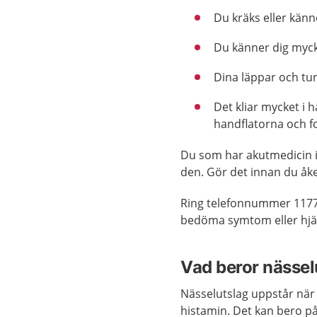
Du kräks eller känn
Du känner dig mycke
Dina läppar och tu
Det kliar mycket i 
handflatorna och f
Du som har akutmedicin i
den. Gör det innan du åke
Ring telefonnummer 1177
bedöma symtom eller hjäl
Vad beror nässel
Nässelutslag uppstår när 
histamin. Det kan bero på 