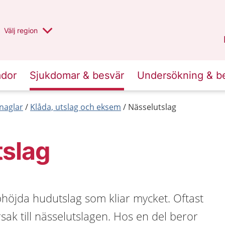
Du har valt region
Välj
en annan
region
Halland
.
ador
Sjukdomar & besvär
Undersökning & b
naglar
Klåda, utslag och eksem
Nässelutslag
tslag
höjda hudutslag som kliar mycket. Oftast
rsak till nässelutslagen. Hos en del beror