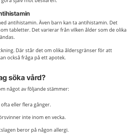
 göra själv mot besvären.
tihistamin
ed antihistamin. Även barn kan ta antihistamin. Det
som tabletter. Det varierar från vilken ålder som de olika
vändas.
kning. Där står det om olika åldersgränser för att
an också fråga på ett apotek.
jag söka vård?
m något av följande stämmer:
ofta eller flera gånger.
örsvinner inte inom en vecka.
tslagen beror på någon allergi.