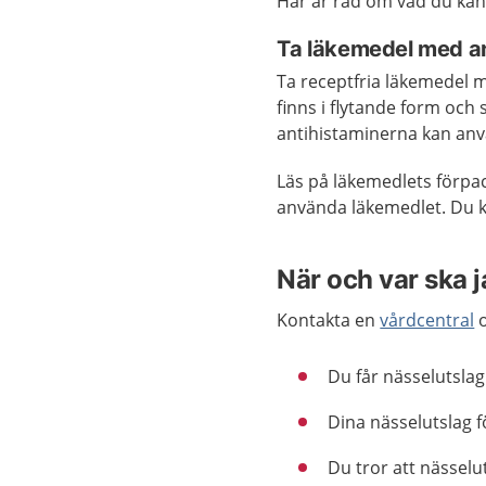
Här är råd om vad du kan
Ta läkemedel med an
Ta receptfria läkemedel m
finns i flytande form och 
antihistaminerna kan an
Läs på läkemedlets förpac
använda läkemedlet. Du k
När och var ska 
Kontakta en
vårdcentral
o
Du får nässelutslag 
Dina nässelutslag f
Du tror att nässelu