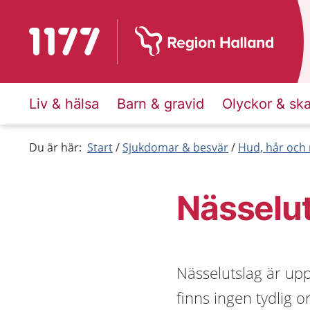
Till startsidan för 1177
Liv & hälsa
Barn & gravid
Olyckor & sk
Du är här:
Start
Sjukdomar & besvär
Hud, hår och 
Nässelu
Nässelutslag är upp
finns ingen tydlig o