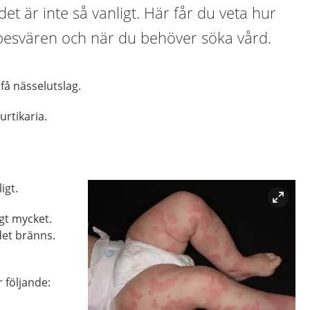
det är inte så vanligt. Här får du veta hur
 besvären och när du behöver söka vård.
få nässelutslag.
urtikaria.
igt.
igt mycket.
et bränns.
r följande: