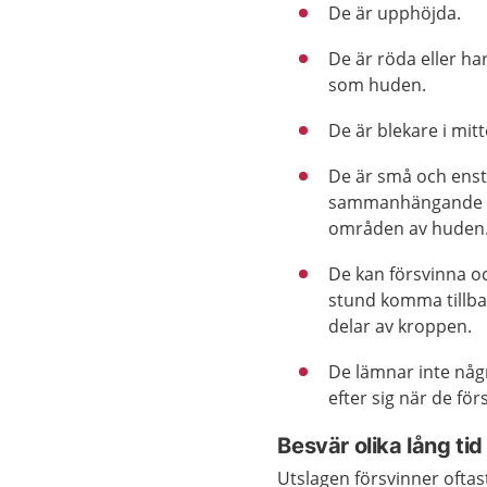
De är upphöjda.
De är röda eller h
som huden.
De är blekare i mitt
De är små och enst
sammanhängande ö
områden av huden
De kan försvinna oc
stund komma tillb
delar av kroppen.
De lämnar inte nå
efter sig när de för
Besvär olika lång tid
Utslagen försvinner oftast