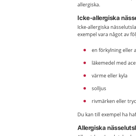
allergiska.
Icke-allergiska näss
Icke-allergiska nässelutsl
exempel vara något av föl
en förkylning eller
läkemedel med acet
värme eller kyla
solljus
rivmärken eller tr
Du kan till exempel ha ha
Allergiska nässeluts