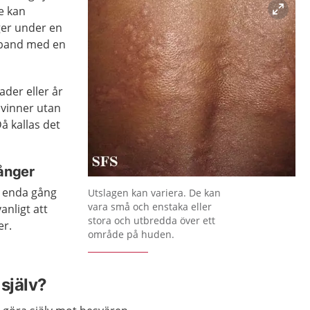
e kan
ger under en
amband med en
ader eller år
svinner utan
å kallas det
gånger
Förstora bilden
n enda gång
Utslagen kan variera. De kan
vara små och enstaka eller
vanligt att
stora och utbredda över ett
er.
område på huden.
själv?