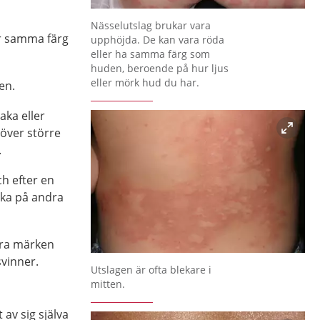
Förstora bilden
Nässelutslag brukar vara
ar samma färg
upphöjda. De kan vara röda
eller ha samma färg som
huden, beroende på hur ljus
eller mörk hud du har.
en.
aka eller
ver större
.
h efter en
aka på andra
gra märken
svinner.
Förstora bilden
Utslagen är ofta blekare i
mitten.
 av sig själva