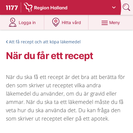
Du har valt region
Halland
.
Till startsidan för 1177
på 1177.se
på 1177.se
Meny
Logga in
Hitta vård
Att få recept och att köpa läkemedel
När du får ett recept
När du ska få ett recept är det bra att berätta för
den som skriver ut receptet vilka andra
läkemedel du använder, om du är gravid eller
ammar. När du ska ta ett läkemedel måste du få
veta hur du ska använda det. Du kan fråga den
som skriver ut receptet eller på ett apotek.