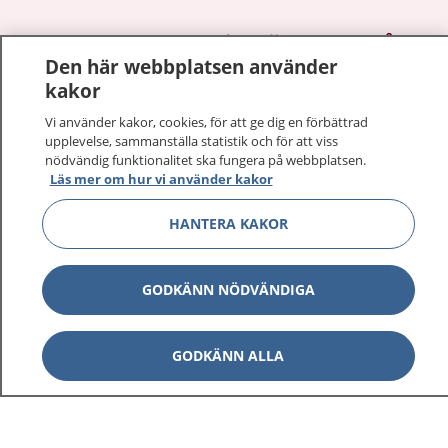
1177
–
tryggt om din hälsa och vård
Den här webbplatsen använder
kakor
På 1177.se får du råd om hälsa och information om
sjukdomar och vilka mottagningar du kan kontakta.
Vi använder kakor, cookies, för att ge dig en förbättrad
Logga in för att läsa din journal och göra dina
upplevelse, sammanställa statistik och för att viss
nödvändig funktionalitet ska fungera på webbplatsen.
vårdärenden. Ring telefonnummer 1177 för
Läs mer om hur vi använder kakor
sjukvårdsrådgivning dygnet runt.
1177 ger dig råd när du vill må bättre.
HANTERA KAKOR
GODKÄNN NÖDVÄNDIGA
Visa inn
1177 på flera språk
GODKÄNN ALLA
Visa inn
Om 1177
Visa inn