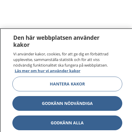
Den här webbplatsen använder
kakor
Vi använder kakor, cookies, för att ge dig en förbättrad
upplevelse, sammanställa statistik och för att viss
nödvändig funktionalitet ska fungera på webbplatsen.
Läs mer om hur vi använder kakor
1177
–
tryggt om din hälsa och vård
HANTERA KAKOR
På 1177.se får du råd om hälsa och information om
sjukdomar och vilka mottagningar du kan kontakta.
GODKÄNN NÖDVÄNDIGA
Logga in för att läsa din journal och göra dina
vårdärenden. Ring telefonnummer 1177 för
sjukvårdsrådgivning dygnet runt.
GODKÄNN ALLA
1177 ger dig råd när du vill må bättre.