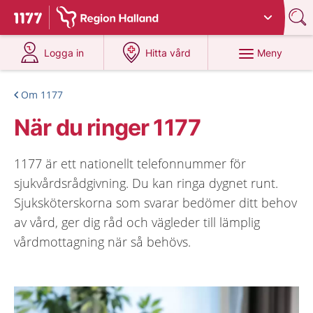
Du har valt region
Halland
.
Till startsidan för 1177
på 1177.se
på 1177.se
Meny
Logga in
Hitta vård
Om 1177
När du ringer 1177
1177 är ett nationellt telefonnummer för
sjukvårdsrådgivning. Du kan ringa dygnet runt.
Sjuksköterskorna som svarar bedömer ditt behov
av vård, ger dig råd och vägleder till lämplig
vårdmottagning när så behövs.