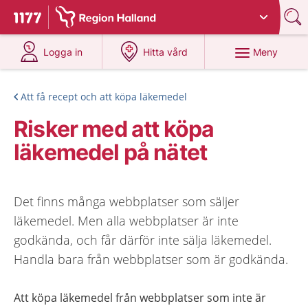
Du har valt region
Halland
.
Till startsidan för 1177
på 1177.se
på 1177.se
Meny
Logga in
Hitta vård
Att få recept och att köpa läkemedel
Risker med att köpa
läkemedel på nätet
Det finns många webbplatser som säljer
läkemedel. Men alla webbplatser är inte
godkända, och får därför inte sälja läkemedel.
Handla bara från webbplatser som är godkända.
Att köpa läkemedel från webbplatser som inte är