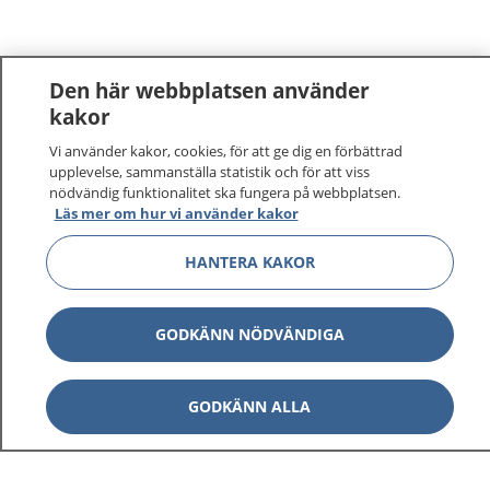
Den här webbplatsen använder
kakor
Vi använder kakor, cookies, för att ge dig en förbättrad
1177
–
tryggt om din hälsa och vård
upplevelse, sammanställa statistik och för att viss
nödvändig funktionalitet ska fungera på webbplatsen.
På 1177.se får du råd om hälsa och information om
Läs mer om hur vi använder kakor
sjukdomar och vilka mottagningar du kan kontakta.
HANTERA KAKOR
Logga in för att läsa din journal och göra dina
vårdärenden. Ring telefonnummer 1177 för
sjukvårdsrådgivning dygnet runt.
GODKÄNN NÖDVÄNDIGA
1177 ger dig råd när du vill må bättre.
GODKÄNN ALLA
Visa inn