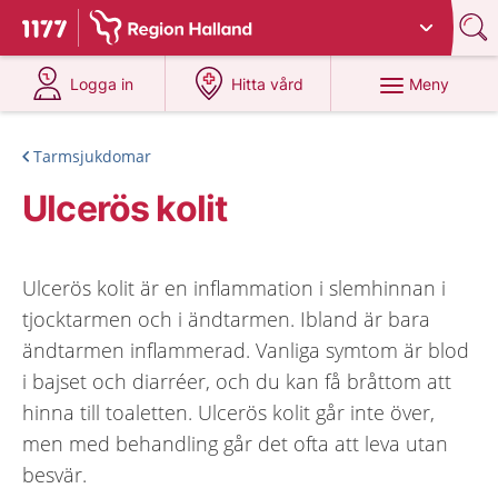
Du har valt region
Halland
.
Till startsidan för 1177
på 1177.se
på 1177.se
Meny
Logga in
Hitta vård
Tarmsjukdomar
Ulcerös kolit
Ulcerös kolit är en inflammation i slemhinnan i
tjocktarmen och i ändtarmen. Ibland är bara
ändtarmen inflammerad. Vanliga symtom är blod
i bajset och diarréer, och du kan få bråttom att
hinna till toaletten. Ulcerös kolit går inte över,
men med behandling går det ofta att leva utan
besvär.