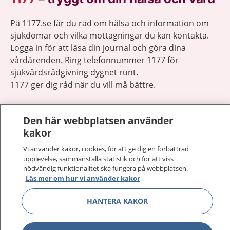
På 1177.se får du råd om hälsa och information om
sjukdomar och vilka mottagningar du kan kontakta.
Logga in för att läsa din journal och göra dina
vårdärenden. Ring telefonnummer 1177 för
sjukvårdsrådgivning dygnet runt.
1177 ger dig råd när du vill må bättre.
Den här webbplatsen använder
kakor
Visa inn
Vi använder kakor, cookies, för att ge dig en förbättrad
1177 på flera språk
upplevelse, sammanställa statistik och för att viss
nödvändig funktionalitet ska fungera på webbplatsen.
Visa inn
Läs mer om hur vi använder kakor
Om 1177
HANTERA KAKOR
Visa inn
Kontakt