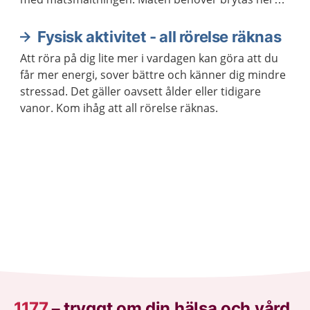
för att kroppen ska kunna ta upp näringen som
maten innehåller.
Fysisk aktivitet - all rörelse räknas
Att röra på dig lite mer i vardagen kan göra att du
får mer energi, sover bättre och känner dig mindre
stressad. Det gäller oavsett ålder eller tidigare
vanor. Kom ihåg att all rörelse räknas.
1177
–
tryggt om din hälsa och vård