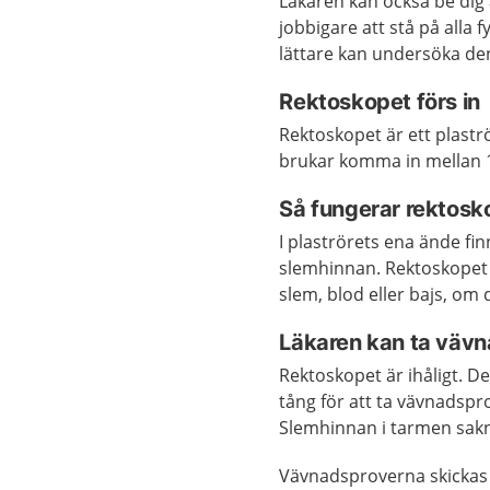
Läkaren kan också be dig
jobbigare att stå på alla 
lättare kan undersöka de
Rektoskopet förs in
Rektoskopet är ett plast
brukar komma in mellan 1
Så fungerar rektosk
I plaströrets ena ände fin
slemhinnan. Rektoskopet är
slem, blod eller bajs, om
Läkaren kan ta väv
Rektoskopet är ihåligt. Det
tång för att ta vävnadspr
Slemhinnan i tarmen sak
Vävnadsproverna skickas t