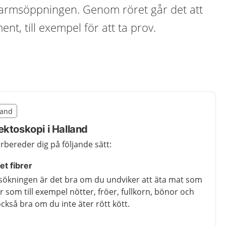
armsöppningen. Genom röret går det att
ent, till exempel för att ta prov.
illägget från region Halland
land
egion Halland
ektoskopi i Halland
 förbereder dig på följande sätt:
t fibrer
sökningen är det bra om du undviker att äta mat som
r som till exempel nötter, fröer, fullkorn, bönor och
också bra om du inte äter rött kött.