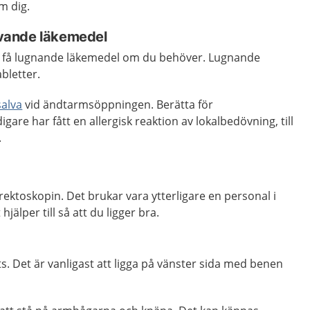
m dig.
vande läkemedel
u få lugnande läkemedel om du behöver. Lugnande
bletter.
alva
vid ändtarmsöppningen. Berätta för
are har fått en allergisk reaktion av lokalbedövning, till
.
rektoskopin. Det brukar vara ytterligare en personal i
älper till så att du ligger bra.
ts. Det är vanligast att ligga på vänster sida med benen