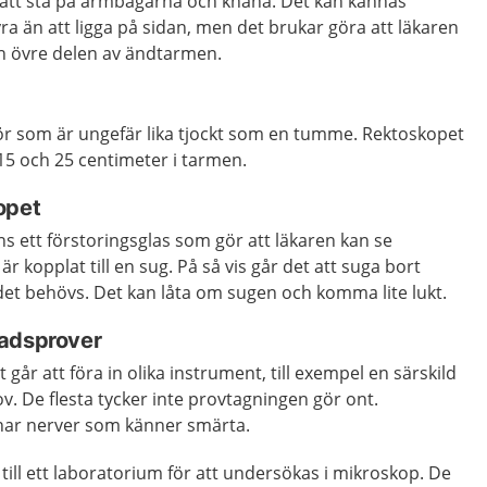
 att stå på armbågarna och knäna. Det kan kännas
fyra än att ligga på sidan, men det brukar göra att läkaren
n övre delen av ändtarmen.
rör som är ungefär lika tjockt som en tumme. Rektoskopet
5 och 25 centimeter i tarmen.
opet
ns ett förstoringsglas som gör att läkaren kan se
 kopplat till en sug. På så vis går det att suga bort
 det behövs. Det kan låta om sugen och komma lite lukt.
nadsprover
 går att föra in olika instrument, till exempel en särskild
ov. De flesta tycker inte provtagningen gör ont.
nar nerver som känner smärta.
ill ett laboratorium för att undersökas i mikroskop. De