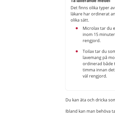
Ta laxerande medel
Det finns olika typer 
läkare har ordinerat an
olika sätt.
Microlax tar du
inom 15 minuter.
rengjord.
Toilax tar du so
lavemang på mor
ordinerad både t
timma innan det 
väl rengjord.
Du kan äta och dricka so
Ibland kan man behöva t