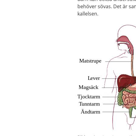
behöver sövas. Det är sa
kallelsen.
Förstora bilden