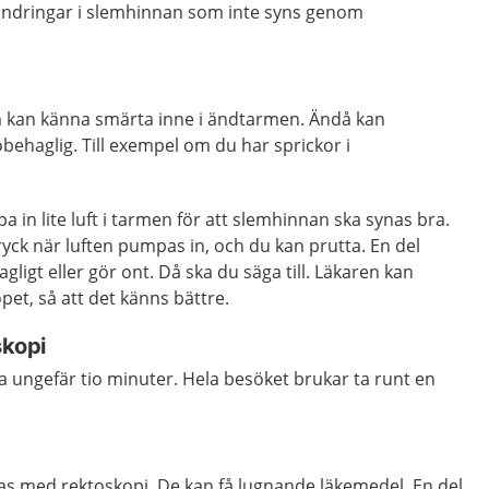
rändringar i slemhinnan som inte syns genom
m kan känna smärta inne i ändtarmen. Ändå kan
ehaglig. Till exempel om du har sprickor i
in lite luft i tarmen för att slemhinnan ska synas bra.
yck när luften pumpas in, och du kan prutta. En del
gligt eller gör ont. Då ska du säga till. Läkaren kan
pet, så att det känns bättre.
skopi
 ungefär tio minuter. Hela besöket brukar ta runt en
s med rektoskopi. De kan få lugnande läkemedel. En del