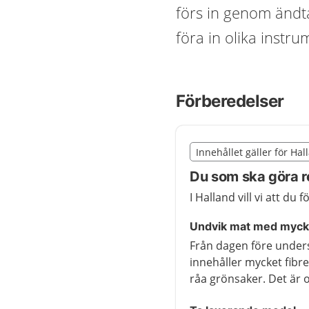
förs in genom ändt
föra in olika instrum
Förberedelser
Slut på det regionala t
Innehållet gäller för Hal
Nedan innehåll gäller r
Du som ska göra r
I Halland vill vi att du
Undvik mat med mycke
Från dagen före under
innehåller mycket fibre
råa grönsaker. Det är 