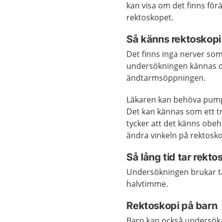
kan visa om det finns fö
rektoskopet.
Så känns rektoskopi
Det finns inga nerver so
undersökningen kännas ob
ändtarmsöppningen.
Läkaren kan behöva pumpa 
Det kan kännas som ett tr
tycker att det känns obeha
ändra vinkeln på rektosko
Så lång tid tar rekto
Undersökningen brukar ta
halvtimme.
Rektoskopi på barn
Barn kan också undersöka