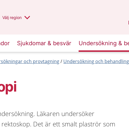
Du har valt region
Välj
en annan
region
Halland
.
ador
Sjukdomar & besvär
Undersökning & b
sökningar och provtagning
Undersökning och behandlin
opi
ndersökning. Läkaren undersöker
rektoskop. Det är ett smalt plaströr som