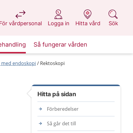
på 1177.se
på 1177.se
på 1177.se
på 1177.se
För vårdpersonal
Logga in
Hitta vård
Sök
ehandling
Så fungerar vården
g med endoskopi
Rektoskopi
Hitta på sidan
Förberedelser
Så går det till