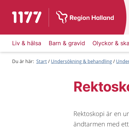
Till startsidan för 1177
Liv & hälsa
Barn & gravid
Olyckor & sk
Du är här:
Start
Undersökning & behandling
Under
Rektosk
Rektoskopi är en u
ändtarmen med ett 