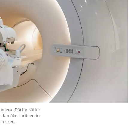
amera. Därför sätter
edan åker britsen in
en sker.