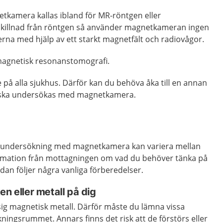
kamera kallas ibland för MR-röntgen eller
skillnad från röntgen så använder magnetkameran ingen
ilderna med hjälp av ett starkt magnetfält och radiovågor.
magnetisk resonanstomografi.
på alla sjukhus. Därför kan du behöva åka till en annan
 ska undersökas med magnetkamera.
n undersökning med magnetkamera kan variera mellan
formation från mottagningen om vad du behöver tänka på
an följer några vanliga förberedelser.
en eller metall på dig
sig magnetisk metall. Därför måste du lämna vissa
ingsrummet. Annars finns det risk att de förstörs eller