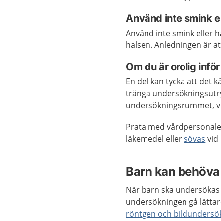
Använd inte smink e
Använd inte smink eller h
halsen. Anledningen är at
Om du är orolig infö
En del kan tycka att det kä
trånga undersökningsutry
undersökningsrummet, vi
Prata med vårdpersonalen
läkemedel eller
sövas
vid
Barn kan behöva f
När barn ska undersökas k
undersökningen gå lätta
röntgen och bildundersö