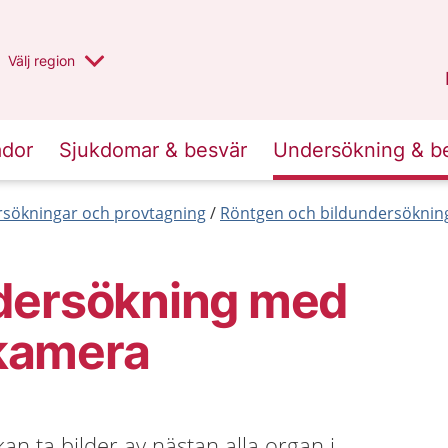
Du har valt region
Välj
en annan
region
Halland
.
ador
Sjukdomar & besvär
Undersökning & b
sökningar och provtagning
Röntgen och bildundersöknin
dersökning med
kamera
n ta bilder av nästan alla organ i