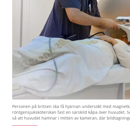
Personen på britsen ska få hjärnan undersökt med magnetk
röntgensjuksköterskan fast en särskild kåpa över huvudet. S
så att huvudet hamnar i mitten av kameran, där bildtagning