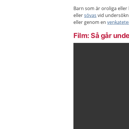
Barn som är oroliga eller 
eller
sövas
vid undersökni
eller genom en
venkatete
Film: Så går unde