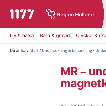
Till startsidan för 1177
Liv & hälsa
Barn & gravid
Olyckor & sk
Du är här:
Start
Undersökning & behandling
Under
MR – un
magnet
En magnetkamera ka