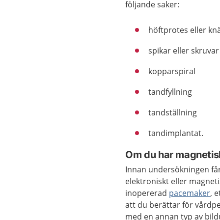
följande saker:
höftprotes eller kn
spikar eller skruvar
kopparspiral
tandfyllning
tandställning
tandimplantat.
Om du har magnetiska
Innan undersökningen får
elektroniskt eller magneti
inopererad
pacemaker
, 
att du berättar för vårdp
med en annan typ av bil