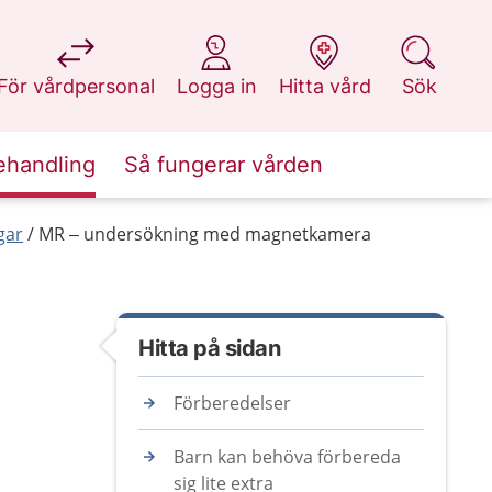
på 1177.se
på 1177.se
på 1177.se
på 1177.se
För vårdpersonal
Logga in
Hitta vård
Sök
ehandling
Så fungerar vården
gar
MR – undersökning med magnetkamera
Hitta på sidan
Förberedelser
Barn kan behöva förbereda
sig lite extra