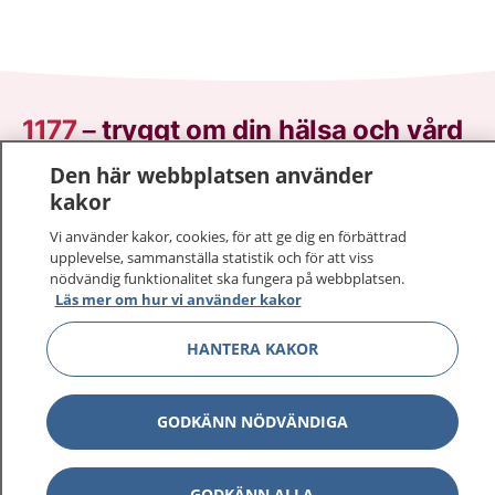
1177
–
tryggt om din hälsa och vård
Den här webbplatsen använder
På 1177.se får du råd om hälsa och information om
kakor
sjukdomar och vilka mottagningar du kan kontakta.
Logga in för att läsa din journal och göra dina
Vi använder kakor, cookies, för att ge dig en förbättrad
upplevelse, sammanställa statistik och för att viss
vårdärenden. Ring telefonnummer 1177 för
nödvändig funktionalitet ska fungera på webbplatsen.
sjukvårdsrådgivning dygnet runt.
Läs mer om hur vi använder kakor
1177 ger dig råd när du vill må bättre.
HANTERA KAKOR
GODKÄNN NÖDVÄNDIGA
Visa inn
1177 på flera språk
GODKÄNN ALLA