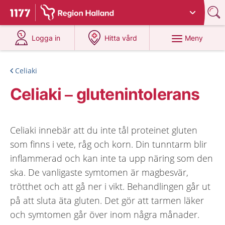
Du har valt region
Halland
.
Till startsidan för 1177
på 1177.se
på 1177.se
Meny
Logga in
Hitta vård
Celiaki
Celiaki – glutenintolerans
Celiaki innebär att du inte tål proteinet gluten
som finns i vete, råg och korn. Din tunntarm blir
inflammerad och kan inte ta upp näring som den
ska. De vanligaste symtomen är magbesvär,
trötthet och att gå ner i vikt. Behandlingen går ut
på att sluta äta gluten. Det gör att tarmen läker
och symtomen går över inom några månader.