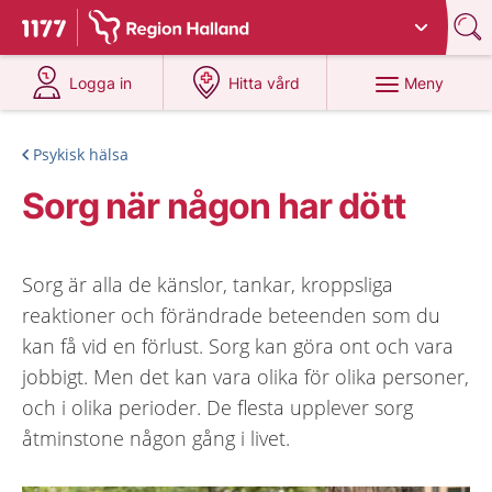
Du har valt region
Halland
.
Till startsidan för 1177
på 1177.se
på 1177.se
Meny
Logga in
Hitta vård
Psykisk hälsa
Sorg när någon har dött
Sorg är alla de känslor, tankar, kroppsliga
reaktioner och förändrade beteenden som du
kan få vid en förlust. Sorg kan göra ont och vara
jobbigt. Men det kan vara olika för olika personer,
och i olika perioder. De flesta upplever sorg
åtminstone någon gång i livet.