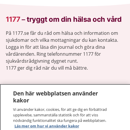
1177
–
tryggt om din hälsa och vård
På 1177.se får du råd om hälsa och information om
sjukdomar och vilka mottagningar du kan kontakta.
Logga in för att läsa din journal och göra dina
vårdärenden. Ring telefonnummer 1177 för
sjukvårdsrådgivning dygnet runt.
1177 ger dig råd när du vill må bättre.
Den här webbplatsen använder
kakor
Visa inn
1177 på flera språk
Vi använder kakor, cookies, för att ge dig en förbättrad
upplevelse, sammanställa statistik och för att viss
Visa inn
nödvändig funktionalitet ska fungera på webbplatsen.
Om 1177
Läs mer om hur vi använder kakor