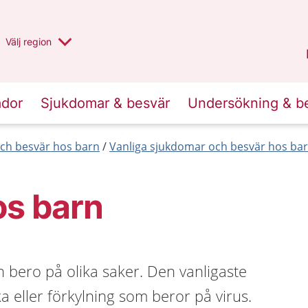
Du har valt region
Välj
en annan
region
Halland
.
ador
Sjukdomar & besvär
Undersökning & b
ch besvär hos barn
Vanliga sjukdomar och besvär hos barn
os barn
 bero på olika saker. Den vanligaste
 eller förkylning som beror på virus.