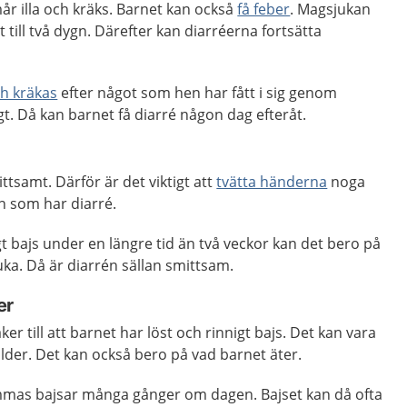
mår illa och kräks. Barnet kan också
få feber
. Magsjukan
tt till två dygn. Därefter kan diarréerna fortsätta
ch kräkas
efter något som hen har fått i sig genom
t. Då kan barnet få diarré någon dag efteråt.
ttsamt. Därför är det viktigt att
tvätta händerna
noga
n som har diarré.
gt bajs under en längre tid än två veckor kan det bero på
ka. Då är diarrén sällan smittsam.
er
er till att barnet har löst och rinnigt bajs. Det kan vara
lder. Det kan också bero på vad barnet äter.
mmas bajsar många gånger om dagen. Bajset kan då ofta