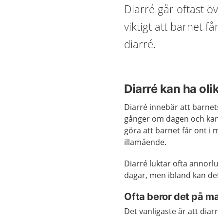
Diarré går oftast öve
viktigt att barnet f
diarré.
Diarré kan ha oli
Diarré innebär att barnets
gånger om dagen och kan ä
göra att barnet får ont i 
illamående.
Diarré luktar ofta annorlu
dagar, men ibland kan det 
Ofta beror det på m
Det vanligaste är att dia