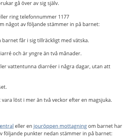
ukar gå över av sig själv.
ller ring telefonnummer 1177
m något av följande stämmer in på barnet:
arnet får i sig tillräckligt med vätska.
diarré och är yngre än två månader.
ller vattentunna diarréer i några dagar, utan att
set.
t vara löst i mer än två veckor efter en magsjuka.
entral
eller en
jouröppen mottagning
om barnet har
a av följande punkter nedan stämmer in på barnet: