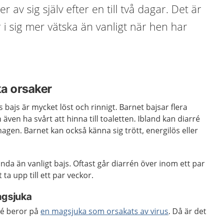
r av sig själv efter en till två dagar. Det är
år i sig mer vätska än vanligt när hen har
ka orsaker
 bajs är mycket löst och rinnigt. Barnet bajsar flera
ven ha svårt att hinna till toaletten. Ibland kan diarré
magen. Barnet kan också känna sig trött, energilös eller
nda än vanligt bajs. Oftast går diarrén över inom ett par
ta upp till ett par veckor.
agsjuka
rré beror på
en magsjuka som orsakats av virus
. Då är det