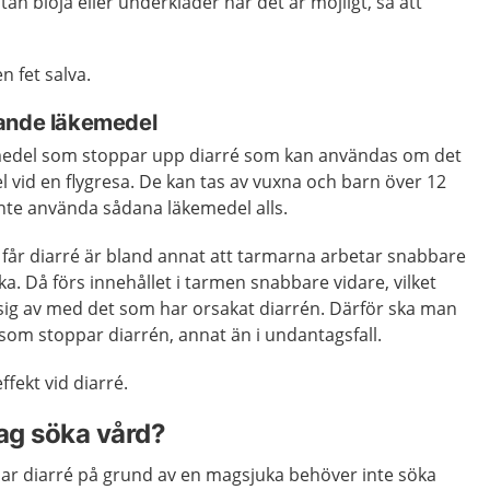
tan blöja eller underkläder när det är möjligt, så att
 fet salva.
pande läkemedel
emedel som stoppar upp diarré som kan användas om det
el vid en flygresa. De kan tas av vuxna och barn över 12
inte använda sådana läkemedel alls.
år diarré är bland annat att tarmarna arbetar snabbare
ka. Då förs innehållet i tarmen snabbare vidare, vilket
 sig av med det som har orsakat diarrén. Därför ska man
som stoppar diarrén, annat än i undantagsfall.
ffekt vid diarré.
jag söka vård?
har diarré på grund av en magsjuka behöver inte söka