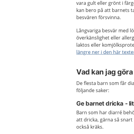
vara gult eller grönt i fä
kan bero på att barnets t
besvären försvinna.
Långvariga besvär med lös
överkänslighet eller alle
laktos eller komjölksprot
längre ner i den här text
Vad kan jag göra 
De flesta barn som får di
följande saker:
Ge barnet dricka - li
Barn som har diarré behöv
att dricka, gärna så snart
också kräks.