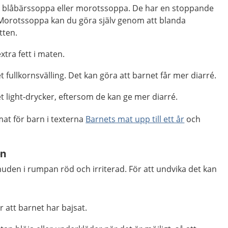
t blåbärssoppa eller morotssoppa. De har en stoppande
. Morotssoppa kan du göra själv genom att blanda
tten.
extra fett i maten.
t fullkornsvälling. Det kan göra att barnet får mer diarré.
t light-drycker, eftersom de kan ge mer diarré.
at för barn i texterna
Barnets mat upp till ett år
och
en
huden i rumpan röd och irriterad. För att undvika det kan
er att barnet har bajsat.