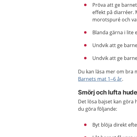
Pröva att ge barne
effekt på diarréer
morotspuré och va
Blanda gärna i lite 
Undvik att ge barne
Undvik att ge barne
Du kan läsa mer om bra m
Barnets mat 1–6 år
.
Smörj och lufta hud
Det lösa bajset kan göra 
du göra följande:
Byt blöja direkt eft