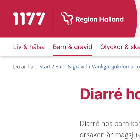
Till startsidan för 1177
Liv & hälsa
Barn & gravid
Olyckor & sk
Du är här:
Start
Barn & gravid
Vanliga sjukdomar o
Diarré h
Diarré hos barn kan
orsaken är magsjuka