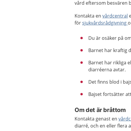
vård eftersom besvären br
Kontakta en
vårdcentral
e
för
sjukvårdsrådgivning
o
Du är osäker på om b
Barnet har kraftig 
Barnet har rikliga e
diarréerna avtar.
Det finns blod i baj
Bajset fortsätter at
Om det är bråttom
Kontakta genast en
vårdc
diarré, och en eller fler