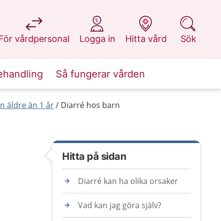
på 1177.se
på 1177.se
på 1177.se
på 1177.se
För vårdpersonal
Logga in
Hitta vård
Sök
ehandling
Så fungerar vården
 äldre än 1 år
Diarré hos barn
Hitta på sidan
Diarré kan ha olika orsaker
Vad kan jag göra själv?