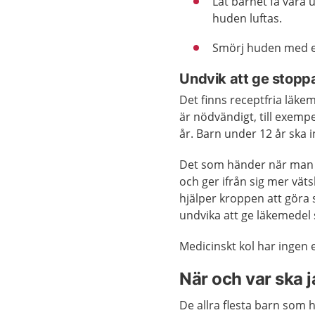
Låt barnet få vara u
huden luftas.
Smörj huden med en
Undvik att ge stop
Det finns receptfria läk
är nödvändigt, till exemp
år. Barn under 12 år ska 
Det som händer när man f
och ger ifrån sig mer väts
hjälper kroppen att göra
undvika att ge läkemedel 
Medicinskt kol har ingen e
När och var ska 
De allra flesta barn som 