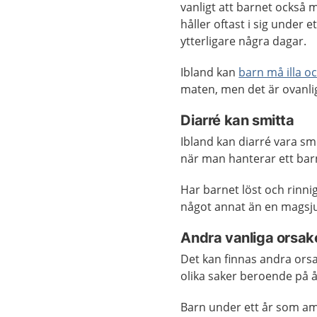
vanligt att barnet också 
håller oftast i sig under e
ytterligare några dagar.
Ibland kan
barn må illa o
maten, men det är ovanlig
Diarré kan smitta
Ibland kan diarré vara smi
när man hanterar ett bar
Har barnet löst och rinni
något annat än en magsju
Andra vanliga orsak
Det kan finnas andra orsak
olika saker beroende på å
Barn under ett år som a