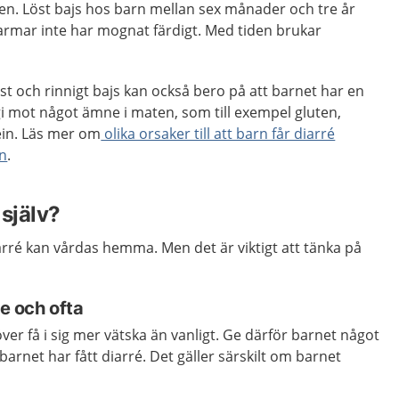
rgen. Löst bajs hos barn mellan sex månader och tre år
armar inte har mognat färdigt. Med tiden brukar
t och rinnigt bajs kan också bero på att barnet har en
rgi mot något ämne i maten, som till exempel gluten,
ein. Läs mer om
olika orsaker till att barn får diarré
en
.
själv?
arré kan vårdas hemma. Men det är viktigt att tänka på
te och ofta
er få i sig mer vätska än vanligt. Ge därför barnet något
 barnet har fått diarré. Det gäller särskilt om barnet