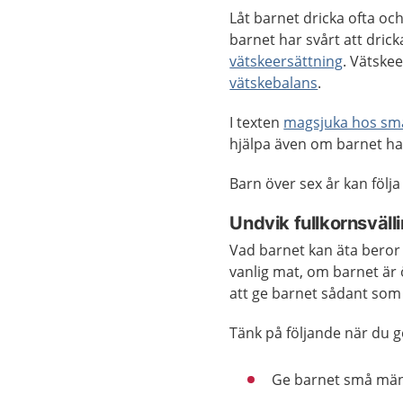
Låt barnet dricka ofta oc
barnet har svårt att dric
vätskeersättning
. Vätskee
vätskebalans
.
I texten
magsjuka hos sm
hjälpa även om barnet ha
Barn över sex år kan föl
Undvik fullkornsväll
Vad barnet kan äta beror 
vanlig mat, om barnet är ö
att ge barnet sådant som
Tänk på följande när du g
Ge barnet små män