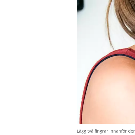
Förstora bilden
Lägg två fingrar innanför d