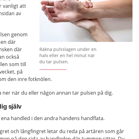
 vanligt att
nsidan av
pulsen genom
sen där
Förstora bilden
umsken där
Räkna pulsslagen under en
halv eller en hel minut när
kan också
du tar pulsen.
len som till
vecket, på
om den inre fotknölen.
gga ner när du eller någon annan tar pulsen på dig.
dig själv
n ena handled i den andra handens handflata.
gret och långfingret letar du reda på artären som går
men på den sida av handleden där tummen sitter. Du