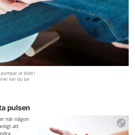
t pumpar ut blod i
nner när du tar
 ta pulsen
ler när någon
nligt att
andra