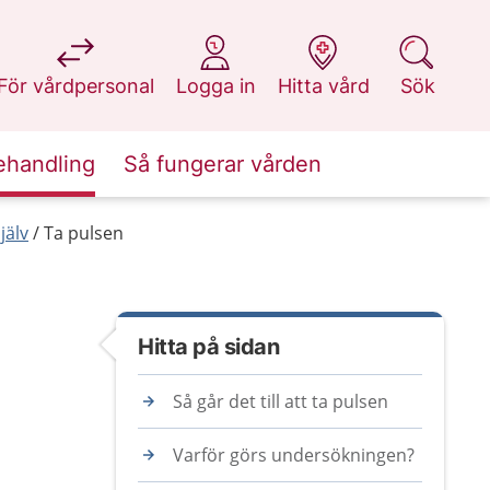
på 1177.se
på 1177.se
på 1177.se
på 1177.se
För vårdpersonal
Logga in
Hitta vård
Sök
ehandling
Så fungerar vården
jälv
Ta pulsen
Hitta på sidan
Så går det till att ta pulsen
Varför görs undersökningen?