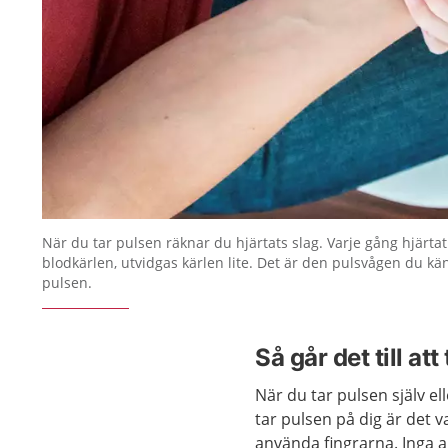
När du tar pulsen räknar du hjärtats slag. Varje gång hjärta
blodkärlen, utvidgas kärlen lite. Det är den pulsvågen du kä
pulsen.
Så går det till att
När du tar pulsen själv el
tar pulsen på dig är det va
använda fingrarna. Inga 