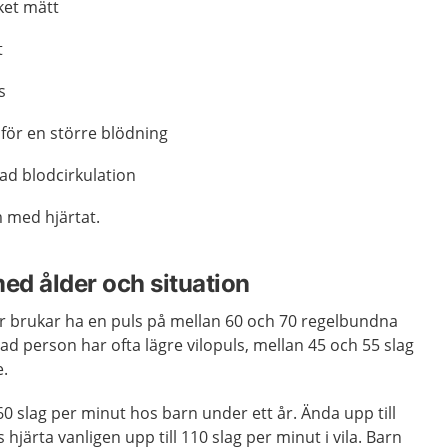
ket mätt
t
s
 för en större blödning
ad blodcirkulation
 med hjärtat.
med ålder och situation
r brukar ha en puls på mellan 60 och 70 regelbundna
ad person har ofta lägre vilopuls, mellan 45 och 55 slag
e.
60 slag per minut hos barn under ett år. Ända upp till
 hjärta vanligen upp till 110 slag per minut i vila. Barn