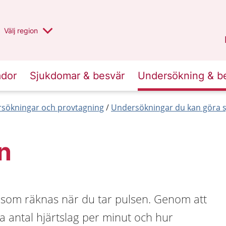
Du har valt region
Välj
en annan
region
Halland
.
ador
Sjukdomar & besvär
Undersökning & b
sökningar och provtagning
Undersökningar du kan göra s
n
g som räknas när du tar pulsen. Genom att
ta antal hjärtslag per minut och hur