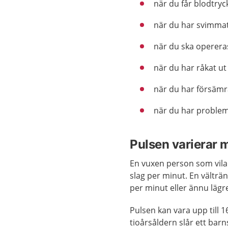
när du får blodtryc
när du har svimma
när du ska operera
när du har råkat ut
när du har försämr
när du har problem
Pulsen varierar 
En vuxen person som vila
slag per minut. En välträn
per minut eller ännu lägr
Pulsen kan vara upp till 1
tioårsåldern slår ett barns