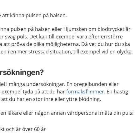
e att känna pulsen på halsen.
känna pulsen på halsen eller i ljumsken om blodtrycket är
r svag puls. Det kan till exempel vara efter en större
a att pröva de olika möjligheterna. Då vet du hur du ska
en i en mer stressad situation, till exempel vid en olycka.
ersökningen?
g del i många undersökningar. En oregelbunden eller
l exempel tyda på att du har
förmaksflimmer
. En hastig
att du har en stor inre eller yttre blödning.
ar en läkare eller någon annan vårdpersonal mäta din puls:
kt och är över 60 år