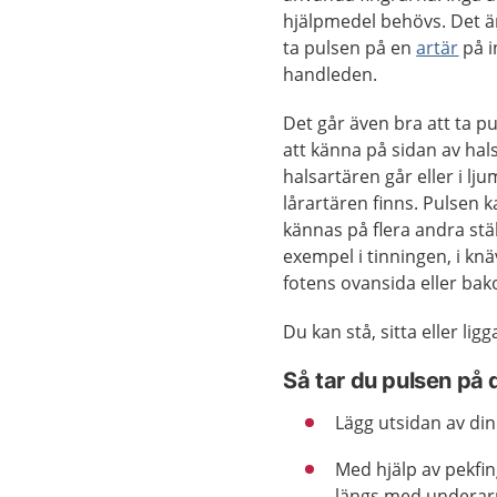
hjälpmedel behövs. Det är
ta pulsen på en
artär
på i
handleden.
Det går även bra att ta 
att känna på sidan av hal
halsartären går eller i lj
lårartären finns. Pulsen 
kännas på flera andra stäl
exempel i tinningen, i knä
fotens ovansida eller bak
Du kan stå, sitta eller li
Så tar du pulsen på 
Lägg utsidan av di
Med hjälp av pekfin
längs med underar