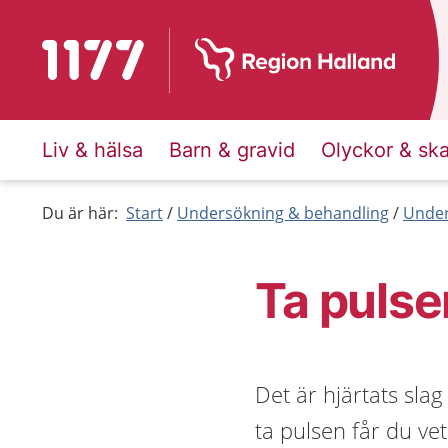
Till startsidan för 1177
Liv & hälsa
Barn & gravid
Olyckor & sk
Du är här:
Start
Undersökning & behandling
Under
Ta pulse
Det är hjärtats sla
ta pulsen får du ve