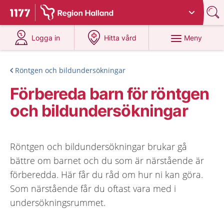
Du har valt region
Halland
.
Till startsidan för 1177
på 1177.se
på 1177.se
Meny
Logga in
Hitta vård
Röntgen och bildundersökningar
Förbereda barn för röntgen
och bildundersökningar
Röntgen och bildundersökningar brukar gå
bättre om barnet och du som är närstående är
förberedda. Här får du råd om hur ni kan göra.
Som närstående får du oftast vara med i
undersökningsrummet.