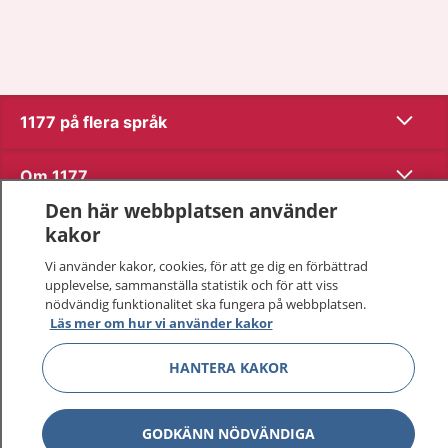
Visa inn
1177 på flera språk
Visa inn
Om 1177
Den här webbplatsen använder
Visa inn
Kontakt
kakor
Vi använder kakor, cookies, för att ge dig en förbättrad
upplevelse, sammanställa statistik och för att viss
Behandling av personuppgifter
nödvändig funktionalitet ska fungera på webbplatsen.
Läs mer om hur vi använder kakor
Hantering av kakor
HANTERA KAKOR
Inställningar för kakor
GODKÄNN NÖDVÄNDIGA