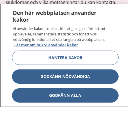
sjukdomar och vilka mottagningar du kan kontakta.
Logga in för att läsa din journal och göra dina
Den här webbplatsen använder
vårdärenden. Ring telefonnummer 1177 för
kakor
sjukvårdsrådgivning dygnet runt.
Vi använder kakor, cookies, för att ge dig en förbättrad
1177 ger dig råd när du vill må bättre.
upplevelse, sammanställa statistik och för att viss
nödvändig funktionalitet ska fungera på webbplatsen.
Läs mer om hur vi använder kakor
HANTERA KAKOR
Visa inn
1177 på flera språk
GODKÄNN NÖDVÄNDIGA
Visa inn
Om 1177
GODKÄNN ALLA
Visa inn
Kontakt
Behandling av personuppgifter