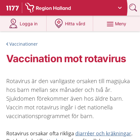
Du har valt region
Halland
.
Till startsidan för 1177
på 1177.se
på 1177.se
Meny
Logga in
Hitta vård
Vaccinationer
Vaccination mot rotavirus
Rotavirus är den vanligaste orsaken till magsjuka
hos barn mellan sex månader och två år.
Sjukdomen förekommer även hos äldre barn.
Vaccin mot rotavirus ingår i det nationella
vaccinationsprogrammet för barn.
Rotavirus orsakar ofta rikliga
diarréer och kräkningar
.