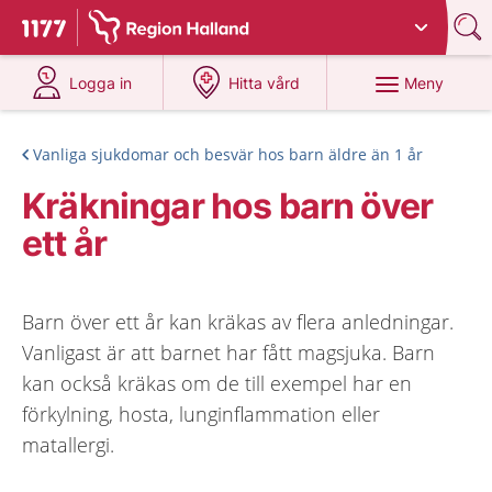
Du har valt region
Halland
.
Till startsidan för 1177
på 1177.se
på 1177.se
Meny
Logga in
Hitta vård
Vanliga sjukdomar och besvär hos barn äldre än 1 år
Kräkningar hos barn över
ett år
Barn över ett år kan kräkas av flera anledningar.
Vanligast är att barnet har fått magsjuka. Barn
kan också kräkas om de till exempel har en
förkylning, hosta, lunginflammation eller
matallergi.