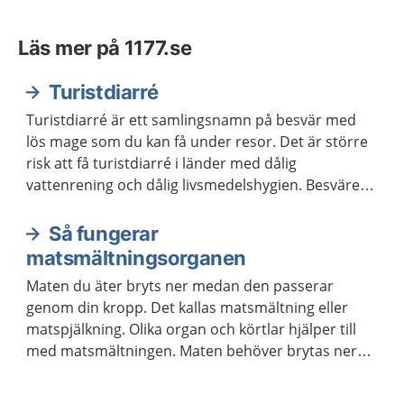
Läs mer på 1177.se
Turistdiarré
Turistdiarré är ett samlingsnamn på besvär med
lös mage som du kan få under resor. Det är större
risk att få turistdiarré i länder med dålig
vattenrening och dålig livsmedelshygien. Besvären
går ofta över inom tre till fyra dagar.
Så fungerar
matsmältningsorganen
Maten du äter bryts ner medan den passerar
genom din kropp. Det kallas matsmältning eller
matspjälkning. Olika organ och körtlar hjälper till
med matsmältningen. Maten behöver brytas ner
för att kroppen ska kunna ta upp näringen som
maten innehåller.