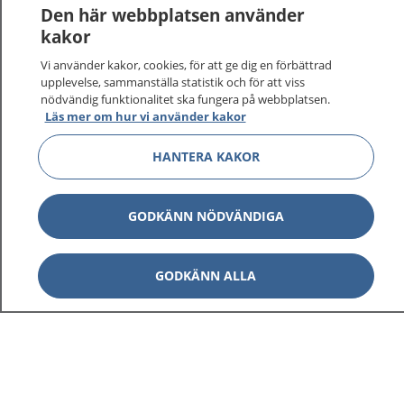
1177
–
tryggt om din hälsa och vård
Den här webbplatsen använder
kakor
På 1177.se får du råd om hälsa och information om
Vi använder kakor, cookies, för att ge dig en förbättrad
sjukdomar och vilka mottagningar du kan kontakta.
upplevelse, sammanställa statistik och för att viss
Logga in för att läsa din journal och göra dina
nödvändig funktionalitet ska fungera på webbplatsen.
vårdärenden. Ring telefonnummer 1177 för
Läs mer om hur vi använder kakor
sjukvårdsrådgivning dygnet runt.
1177 ger dig råd när du vill må bättre.
HANTERA KAKOR
GODKÄNN NÖDVÄNDIGA
Visa inn
1177 på flera språk
GODKÄNN ALLA
Visa inn
Om 1177
Visa inn
Kontakt