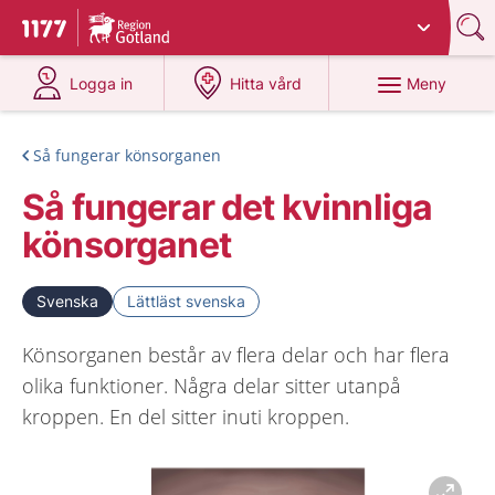
Du har valt region
Gotland
.
Till startsidan för 1177
på 1177.se
på 1177.se
Meny
Logga in
Hitta vård
Så fungerar könsorganen
Så fungerar det kvinnliga
könsorganet
Svenska
Lättläst svenska
Könsorganen består av flera delar och har flera
olika funktioner. Några delar sitter utanpå
kroppen. En del sitter inuti kroppen.