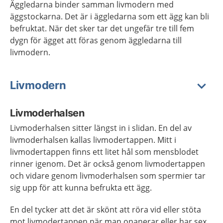
Äggledarna binder samman livmodern med
äggstockarna. Det är i äggledarna som ett ägg kan bli
befruktat. När det sker tar det ungefär tre till fem
dygn för ägget att föras genom äggledarna till
livmodern.
Livmodern
Livmoderhalsen
Livmoderhalsen
sitter längst in i slidan.
En del av
livmoderhalsen kallas livmodertappen
.
Mitt i
livmodertappen finns ett litet hål som mensblodet
rinner igenom. Det är också genom livmodertappen
och vidare genom livmoderhalsen som spermier tar
sig upp för att kunna befrukta ett ägg.
En del tycker att det är skönt att röra vid eller stöta
mot livmodertappen när man onanerar eller har sex