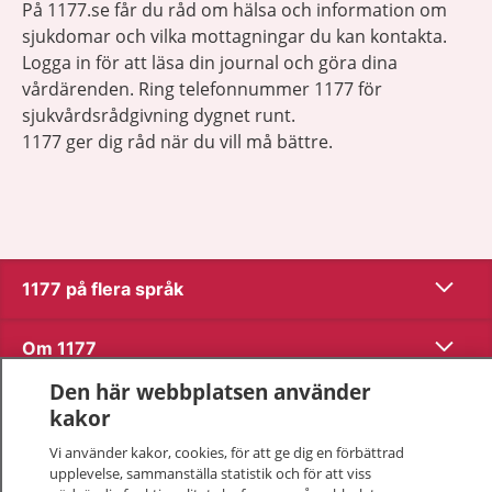
På 1177.se får du råd om hälsa och information om
sjukdomar och vilka mottagningar du kan kontakta.
Logga in för att läsa din journal och göra dina
vårdärenden. Ring telefonnummer 1177 för
sjukvårdsrådgivning dygnet runt.
1177 ger dig råd när du vill må bättre.
Visa inn
1177 på flera språk
Visa inn
Om 1177
Den här webbplatsen använder
Visa inn
Kontakt
kakor
Vi använder kakor, cookies, för att ge dig en förbättrad
upplevelse, sammanställa statistik och för att viss
Behandling av personuppgifter