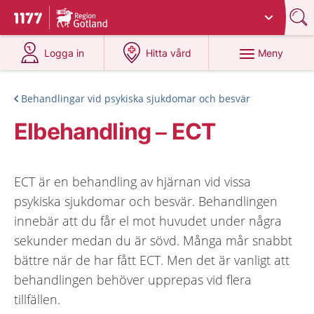
Du har valt region
Gotland
.
Till startsidan för 1177
på 1177.se
på 1177.se
Meny
Logga in
Hitta vård
Behandlingar vid psykiska sjukdomar och besvär
Elbehandling – ECT
ECT är en behandling av hjärnan vid vissa
psykiska sjukdomar och besvär. Behandlingen
innebär att du får el mot huvudet under några
sekunder medan du är sövd. Många mår snabbt
bättre när de har fått ECT. Men det är vanligt att
behandlingen behöver upprepas vid flera
tillfällen.