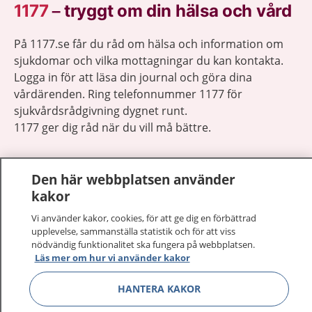
1177
–
tryggt om din hälsa och vård
På 1177.se får du råd om hälsa och information om
sjukdomar och vilka mottagningar du kan kontakta.
Logga in för att läsa din journal och göra dina
vårdärenden. Ring telefonnummer 1177 för
sjukvårdsrådgivning dygnet runt.
1177 ger dig råd när du vill må bättre.
Den här webbplatsen använder
kakor
Visa inn
Vi använder kakor, cookies, för att ge dig en förbättrad
1177 på flera språk
upplevelse, sammanställa statistik och för att viss
nödvändig funktionalitet ska fungera på webbplatsen.
Visa inn
Om 1177
Läs mer om hur vi använder kakor
HANTERA KAKOR
Visa inn
Kontakt