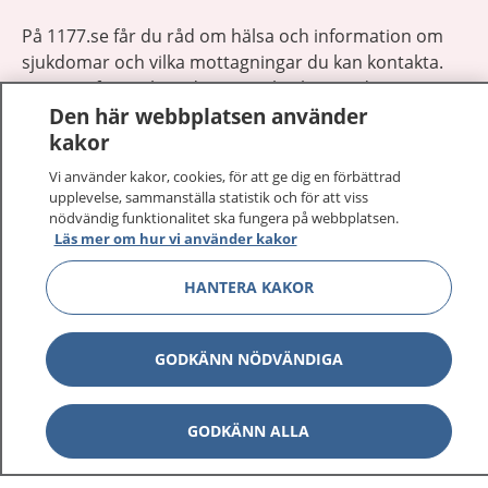
På 1177.se får du råd om hälsa och information om
sjukdomar och vilka mottagningar du kan kontakta.
Logga in för att läsa din journal och göra dina
Den här webbplatsen använder
vårdärenden. Ring telefonnummer 1177 för
kakor
sjukvårdsrådgivning dygnet runt.
1177 ger dig råd när du vill må bättre.
Vi använder kakor, cookies, för att ge dig en förbättrad
upplevelse, sammanställa statistik och för att viss
nödvändig funktionalitet ska fungera på webbplatsen.
Läs mer om hur vi använder kakor
HANTERA KAKOR
Visa inn
1177 på flera språk
GODKÄNN NÖDVÄNDIGA
Visa inn
Om 1177
Visa inn
Kontakt
GODKÄNN ALLA