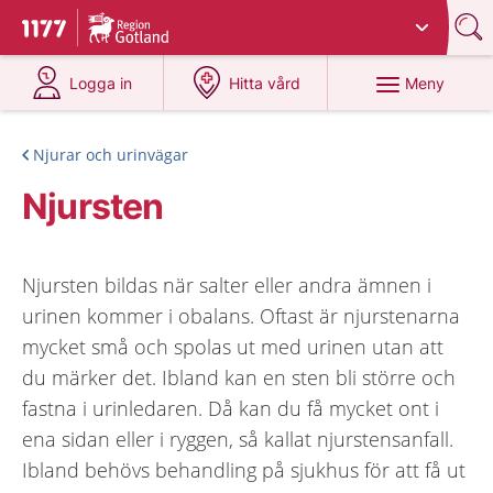
Du har valt region
Gotland
.
Till startsidan för 1177
på 1177.se
på 1177.se
Meny
Logga in
Hitta vård
Njurar och urinvägar
Njursten
Njursten bildas när salter eller andra ämnen i
urinen kommer i obalans. Oftast är njurstenarna
mycket små och spolas ut med urinen utan att
du märker det. Ibland kan en sten bli större och
fastna i urinledaren. Då kan du få mycket ont i
ena sidan eller i ryggen, så kallat njurstensanfall.
Ibland behövs behandling på sjukhus för att få ut