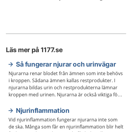
Läs mer på 1177.se
Så fungerar njurar och urinvägar
Njurarna renar blodet från ämnen som inte behövs
i kroppen. Sådana ämnen kallas restprodukter. I
njurarna bildas urin och restprodukterna lämnar
kroppen med urinen. Njurarna är också viktiga för
att reglera vattenbalansen, saltbalansen och
blodtrycket i kroppen.
Njurinflammation
Vid njurinflammation fungerar njurarna inte som
de ska. Många som får en njurinflammation blir helt