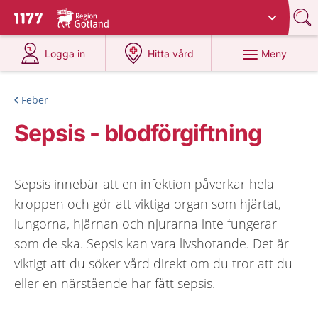
Du har valt region
Gotland
.
Till startsidan för 1177
på 1177.se
på 1177.se
Meny
Logga in
Hitta vård
Feber
Sepsis - blodförgiftning
Sepsis innebär att en infektion påverkar hela
kroppen och gör att viktiga organ som hjärtat,
lungorna, hjärnan och njurarna inte fungerar
som de ska. Sepsis kan vara livshotande. Det är
viktigt att du söker vård direkt om du tror att du
eller en närstående har fått sepsis.