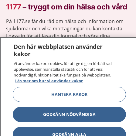
1177
–
tryggt om din hälsa och vård
På 1177.se får du råd om hälsa och information om
sjukdomar och vilka mottagningar du kan kontakta.
Logga in för att läsa din journal och göra dina
vårdärenden. Ring telefonnummer 1177 för
Den här webbplatsen använder
sjukvårdsrådgivning dygnet runt.
kakor
1177 ger dig råd när du vill må bättre.
Vi använder kakor, cookies, för att ge dig en förbättrad
upplevelse, sammanställa statistik och för att viss
nödvändig funktionalitet ska fungera på webbplatsen.
Läs mer om hur vi använder kakor
HANTERA KAKOR
Visa inn
1177 på flera språk
Visa inn
GODKÄNN NÖDVÄNDIGA
Om 1177
Visa inn
Kontakt
GODKÄNN ALLA