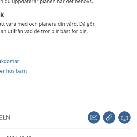
ch du uppdaterar planen när det behövs.
uk
 att vara med och planera din vård. Då gör
 utifrån vad de tror blir bäst för dig.
jukdomar
cer hos barn
Dela via mejl
Kopiera län
Skr
KELN