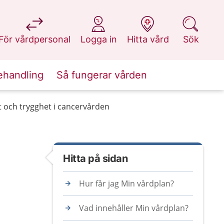
på 1177.se
på 1177.se
på 1177.se
på 1177.se
För vårdpersonal
Logga in
Hitta vård
Sök
ehandling
Så fungerar vården
et och trygghet i cancervården
Hitta på sidan
Hur får jag Min vårdplan?
Vad innehåller Min vårdplan?