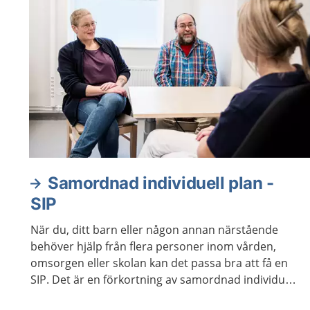
Samordnad individuell plan -
SIP
När du, ditt barn eller någon annan närstående
behöver hjälp från flera personer inom vården,
omsorgen eller skolan kan det passa bra att få en
SIP. Det är en förkortning av samordnad individuell
plan. Ni får vara med och planera den hjälp som