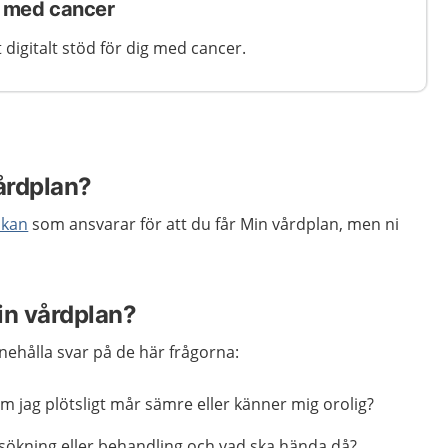
ig med cancer
 digitalt stöd för dig med cancer.
vårdplan?
skan
som ansvarar för att du får Min vårdplan, men ni
in vårdplan?
nnehålla svar på de här frågorna:
om jag plötsligt mår sämre eller känner mig orolig?
sökning eller behandling och vad ska hända då?