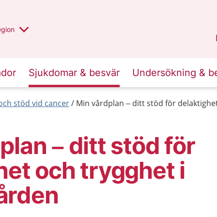
r valt region
n annan
egion
Gotland
.
ador
Sjukdomar & besvär
Undersökning & b
och stöd vid cancer
Min vårdplan – ditt stöd för delaktigh
lan – ditt stöd för
het och trygghet i
ården