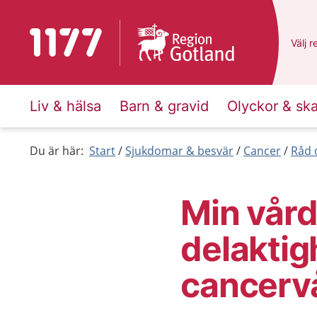
Till startsidan för 1177
Du ha
Välj
e
r
Liv & hälsa
Barn & gravid
Olyckor & sk
Du är här:
Start
Sjukdomar & besvär
Cancer
Råd 
Min vårdp
delaktig
cancerv