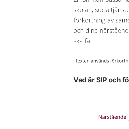
skolan, socialtjänst
förkortning av samo
och dina närståend
ska få.
I texten används förkortn
Vad är SIP och f