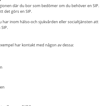
gionen där du bor som bedömer om du behöver en SIP.
tt det görs en SIP.
u har inom hälso-och sjukvården eller socialtjänsten att
 SIP.
l exempel har kontakt med någon av dessa:
an
den