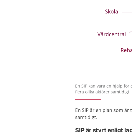
Förstora bilden
En SIP kan vara en hjälp för
flera olika aktörer samtidigt.
En SIP är en plan som är t
samtidigt.
SIP är styrt enligt la