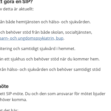
t göra en SIP?
 detta är aktuellt:
rån både hemtjänsten och hälso- och sjukvården.
ch behöver stöd från både skolan, socialtjänsten,
barn- och ungdomspsykiatrin, bup
.
itering och samtidigt sjukvård i hemmet.
från ett sjukhus och behöver stöd när du kommer hem.
från hälso- och sjukvården och behöver samtidigt stöd
möte
å ett SIP-möte. Du och den som ansvarar för mötet bjuder
behöver komma.
t det här: