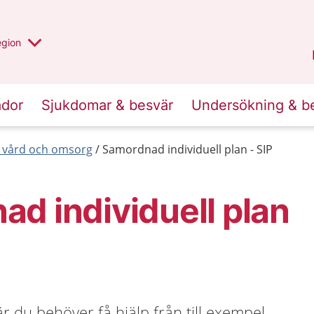
r valt region
n annan
egion
Gotland
.
ador
Sjukdomar & besvär
Undersökning & b
 vård och omsorg
Samordnad individuell plan - SIP
d individuell plan
r du behöver få hjälp från till exempel