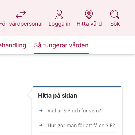
på 1177.se
på 1177.se
på 1177.se
på 1177.se
För vårdpersonal
Logga in
Hitta vård
Sök
ehandling
Så fungerar vården
Hitta på sidan
Vad är SIP och för vem?
Hur gör man för att få en SIP?