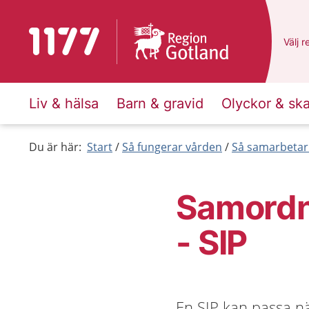
Till startsidan för 1177
Du ha
Välj
e
r
Liv & hälsa
Barn & gravid
Olyckor & sk
Du är här:
Start
Så fungerar vården
Så samarbetar
Samordna
- SIP
En SIP kan passa nä