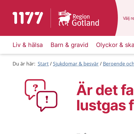
Till startsidan för 1177
Du ha
Välj
e
r
Liv & hälsa
Barn & gravid
Olyckor & sk
Du är här:
Start
Sjukdomar & besvär
Beroende och 
Är det fa
lustgas f