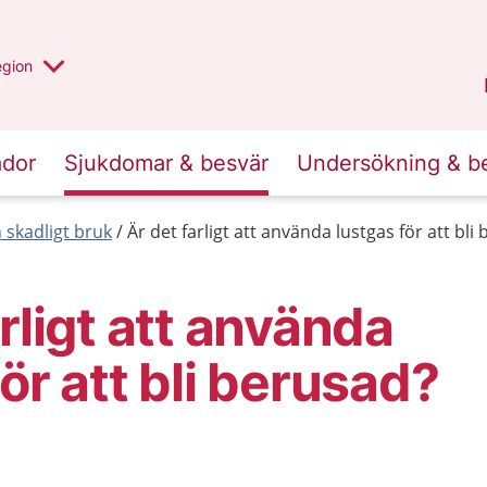
r valt region
n annan
egion
Gotland
.
ador
Sjukdomar & besvär
Undersökning & b
skadligt bruk
Är det farligt att använda lustgas för att bli
rligt att använda
ör att bli berusad?