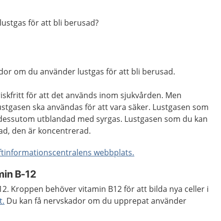
 lustgas för att bli berusad?
kador om du använder lustgas för att bli berusad.
 riskfritt för att det används inom sjukvården. Men
ustgasen ska användas för att vara säker. Lustgasen som
dessutom utblandad med syrgas. Lustgasen som du kan
dad, den är koncentrerad.
ftinformationscentralens webbplats.
min B-12
12. Kroppen behöver vitamin B12 för att bilda nya celler i
t.
Du kan få nervskador om du upprepat använder