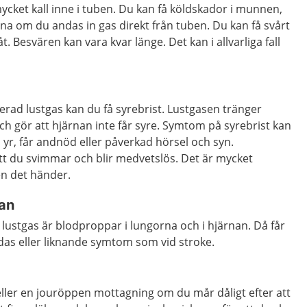
cket kall inne i tuben. Du kan få köldskador i munnen,
a om du andas in gas direkt från tuben. Du kan få svårt
t. Besvären kan vara kvar länge. Det kan i allvarliga fall
rad lustgas kan du få syrebrist. Lustgasen tränger
ch gör att hjärnan inte får syre. Symtom på syrebrist kan
li yr, får andnöd eller påverkad hörsel och syn.
tt du svimmar och blir medvetslös. Det är mycket
en det händer.
kan
 lustgas är blodproppar i lungorna och i hjärnan. Då får
ndas eller liknande symtom som vid stroke.
eller en jouröppen mottagning om du mår dåligt efter att