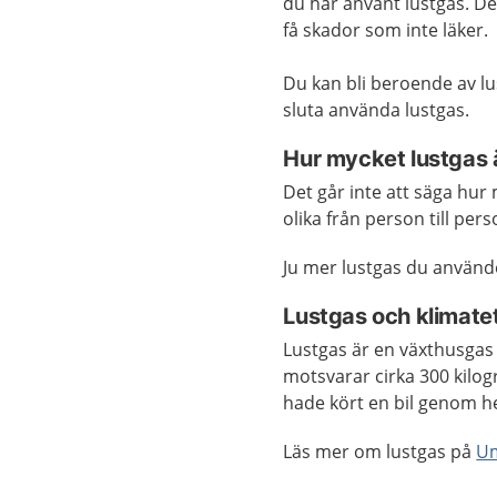
du har använt lustgas. De
få skador som inte läker.
Du kan bli beroende av l
sluta använda lustgas.
Hur mycket lustgas ä
Det går inte att säga hur 
olika från person till pers
Ju mer lustgas du använder
Lustgas och klimate
Lustgas är en växthusgas 
motsvarar cirka 300 kilo
hade kört en bil genom h
Läs mer om lustgas på
U