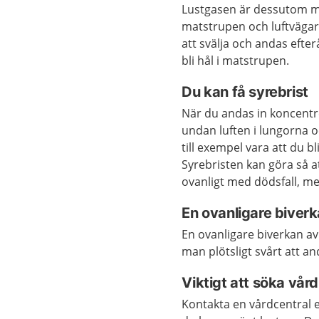
Lustgasen är dessutom my
matstrupen och luftvägarn
att svälja och andas efterå
bli hål i matstrupen.
Du kan få syrebrist
När du andas in koncentre
undan luften i lungorna o
till exempel vara att du b
Syrebristen kan göra så a
ovanligt med dödsfall, m
En ovanligare biver
En ovanligare biverkan av
man plötsligt svårt att a
Viktigt att söka vård
Kontakta en vårdcentral 