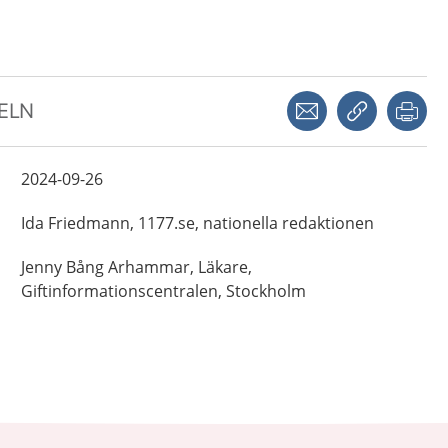
Dela via mejl
Kopiera län
Skr
KELN
2024-09-26
Ida
Friedmann,
1177.se, nationella redaktionen
Jenny
Bång Arhammar,
Läkare,
Giftinformationscentralen,
Stockholm