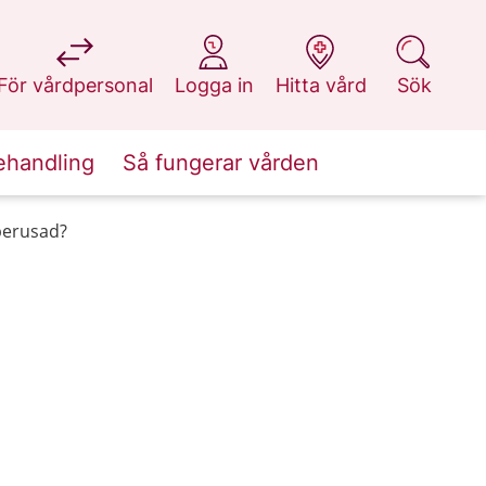
på 1177.se
på 1177.se
på 1177.se
på 1177.se
För vårdpersonal
Logga in
Hitta vård
Sök
ehandling
Så fungerar vården
 berusad?