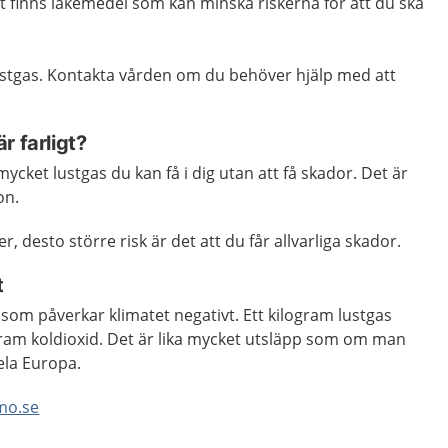
t finns läkemedel som kan minska riskerna för att du ska
ustgas. Kontakta vården om du behöver hjälp med att
r farligt?
mycket lustgas du kan få i dig utan att få skador. Det är
on.
, desto större risk är det att du får allvarliga skador.
t
som påverkar klimatet negativt. Ett kilogram lustgas
gram koldioxid. Det är lika mycket utsläpp som om man
ela Europa.
mo.se