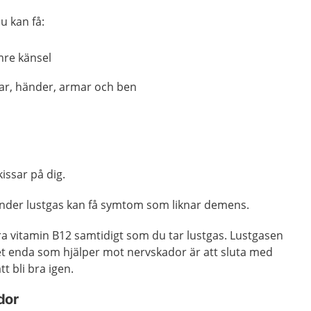
u kan få:
re känsel
grar, händer, armar och ben
issar på dig.
nder lustgas kan få symtom som liknar demens.
xtra vitamin B12 samtidigt som du tar lustgas. Lustgasen
Det enda som hjälper mot nervskador är att sluta med
tt bli bra igen.
dor