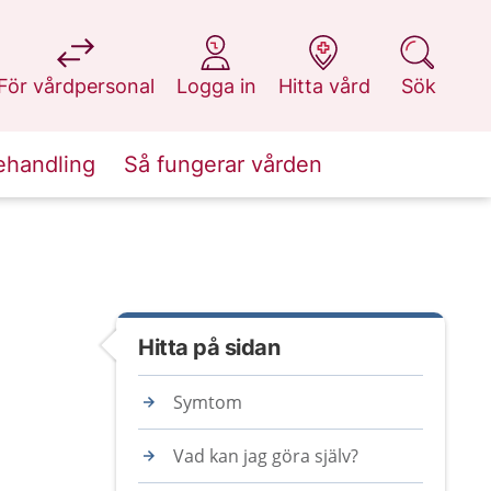
på 1177.se
på 1177.se
på 1177.se
på 1177.se
För vårdpersonal
Logga in
Hitta vård
Sök
ehandling
Så fungerar vården
Hitta på sidan
Symtom
Vad kan jag göra själv?