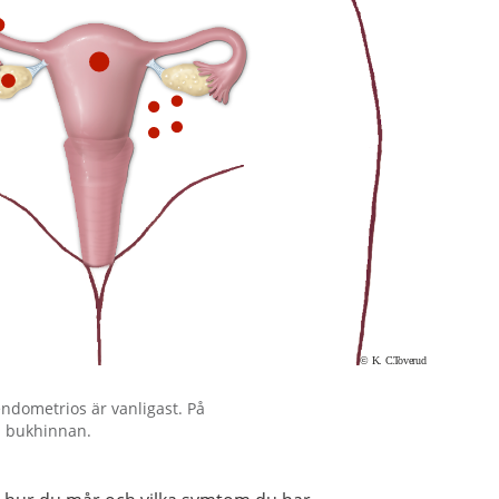
endometrios är vanligast. På
i bukhinnan.