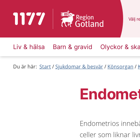
Till startsidan för 1177
Du ha
Välj
e
r
Liv & hälsa
Barn & gravid
Olyckor & sk
Du är här:
Start
Sjukdomar & besvär
Könsorgan
Endomet
Endometrios innebär
celler som liknar l