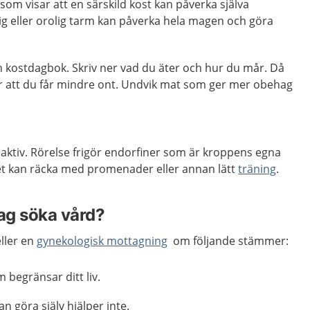
som visar att en särskild kost kan påverka själva
g eller orolig tarm kan påverka hela magen och göra
n kostdagbok. Skriv ner vad du äter och hur du mår. Då
r att du får mindre ont. Undvik mat som ger mer obehag
t aktiv. Rörelse frigör endorfiner som är kroppens egna
t kan räcka med promenader eller annan lätt
träning
.
jag söka vård?
ller en
gynekologisk mottagning
om följande stämmer:
 begränsar ditt liv.
 göra själv hjälper inte.