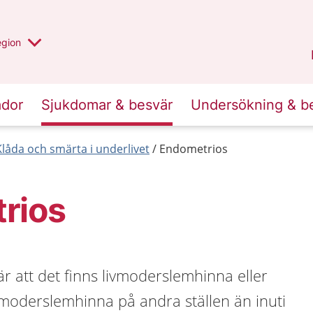
r valt region
n annan
egion
Gotland
.
ador
Sjukdomar & besvär
Undersökning & b
Klåda och smärta i underlivet
Endometrios
rios
 att det finns livmoderslemhinna eller
ivmoderslemhinna på andra ställen än inuti