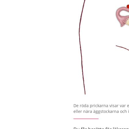
Förstora bilden
De röda prickarna visar var 
eller nära äggstockarna och 