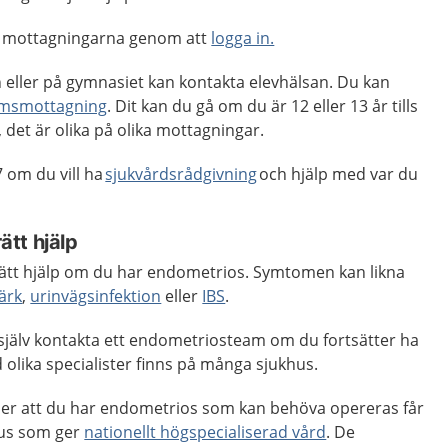
ta mottagningarna genom att
logga in.
 eller på gymnasiet kan kontakta elevhälsan. Du kan
msmottagning
. Dit kan du gå om du är 12 eller 13 år tills
 det är olika på olika mottagningar.
 om du vill ha
sjukvårdsrådgivning
och hjälp med var du
rätt hjälp
å rätt hjälp om du har endometrios. Symtomen kan likna
ärk
,
urinvägsinfektion
eller
IBS
.
 själv kontakta ett endometriosteam om du fortsätter ha
olika specialister finns på många sjukhus.
er att du har endometrios som kan behöva opereras får
khus som ger
nationellt högspecialiserad vård
. De