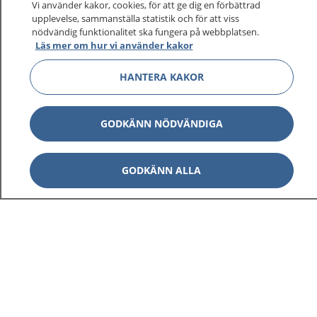
Vi använder kakor, cookies, för att ge dig en förbättrad
upplevelse, sammanställa statistik och för att viss
nödvändig funktionalitet ska fungera på webbplatsen.
Läs mer om hur vi använder kakor
Visa inn
1177 på flera språk
HANTERA KAKOR
Visa inn
Om 1177
Visa inn
GODKÄNN NÖDVÄNDIGA
Kontakt
GODKÄNN ALLA
Behandling av personuppgifter
Hantering av kakor
Inställningar för kakor
1177 – en tjänst från
Inera.