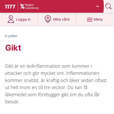
Du har valt region
Gävleborg
.
Till startsidan för 1177
på 1177.se
på 1177.se
Meny
Logga in
Hitta vård
Leder
Gikt
Gikt är en ledinflammation som kommer i
attacker och gör mycket ont. Inflammationen
kommer snabbt, är kraftig och läker sedan oftast
ut helt inom en till tre veckor. Du kan få
läkemedel som förebygger gikt om du ofta får
besvär.