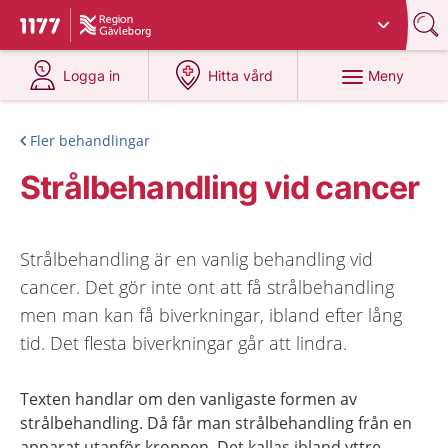
Du har valt region
Gävleborg
.
Till startsidan för 1177
på 1177.se
på 1177.se
Meny
Logga in
Hitta vård
Fler behandlingar
Strålbehandling vid cancer
Strålbehandling är en vanlig behandling vid
cancer. Det gör inte ont att få strålbehandling
men man kan få biverkningar, ibland efter lång
tid. Det flesta biverkningar går att lindra.
Texten handlar om den vanligaste formen av
strålbehandling. Då får man strålbehandling från en
apparat utanför kroppen. Det kallas ibland yttre