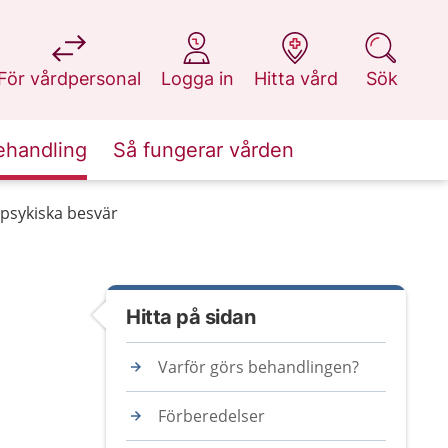
på 1177.se
på 1177.se
på 1177.se
på 1177.se
För vårdpersonal
Logga in
Hitta vård
Sök
ehandling
Så fungerar vården
 psykiska besvär
Hitta på sidan
Varför görs behandlingen?
Förberedelser