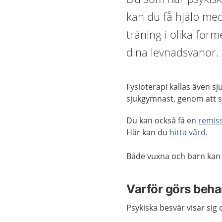
kan du få hjälp med
träning i olika for
dina levnadsvanor.
Fysioterapi kallas även s
sjukgymnast, genom att sj
Du kan också få en
remis
Här kan du
hitta vård
.
Både vuxna och barn kan f
Varför görs beh
Psykiska besvär visar sig 