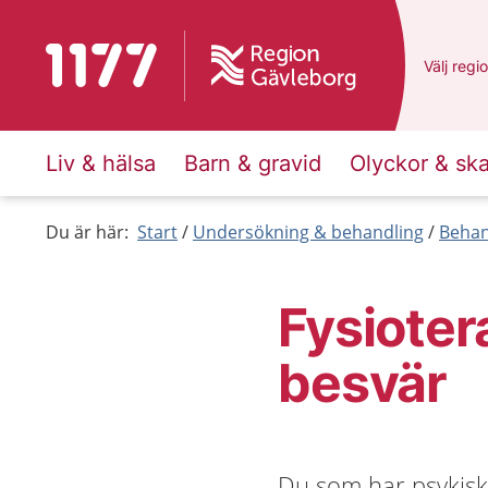
Till startsidan för 1177
Du har v
Välj
en a
regi
Liv & hälsa
Barn & gravid
Olyckor & sk
Du är här:
Start
Undersökning & behandling
Behan
Fysioter
besvär
Du som har psykisk