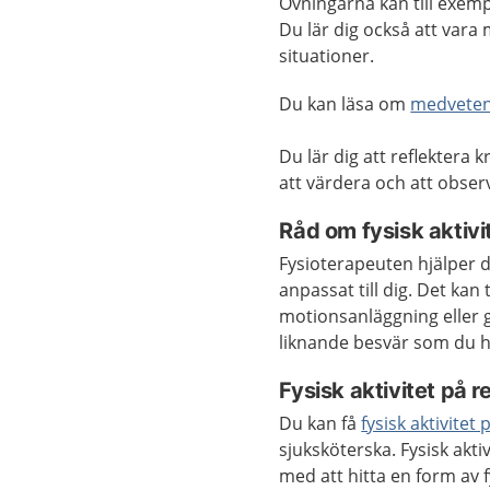
Övningarna kan till exempe
Du lär dig också att vara 
situationer.
Du kan läsa om
medveten
Du lär dig att reflektera 
att värdera och att obse
Råd om fysisk aktivi
Fysioterapeuten hjälper di
anpassat till dig. Det ka
motionsanläggning eller
liknande besvär som du h
Fysisk aktivitet på r
Du kan få
fysisk aktivitet
sjuksköterska. Fysisk akti
med att hitta en form av f