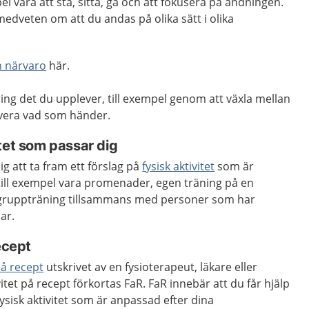
l vara att stå, sitta, gå och att fokusera på andningen.
medveten om att du andas på olika sätt i olika
 närvaro
här.
kring det du upplever, till exempel genom att växla mellan
rvera vad som händer.
tet som passar dig
g att ta fram ett förslag på
fysisk aktivitet
som är
n till exempel vara promenader, egen träning på en
 gruppträning tillsammans med personer som har
ar.
ecept
 på recept
utskrivet av en fysioterapeut, läkare eller
vitet på recept förkortas FaR. FaR innebär att du får hjälp
ysisk aktivitet som är anpassad efter dina