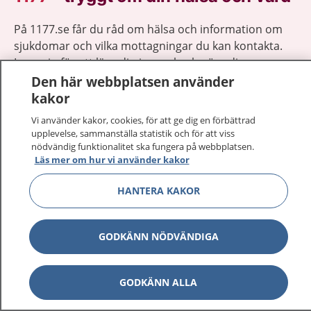
På 1177.se får du råd om hälsa och information om
sjukdomar och vilka mottagningar du kan kontakta.
Logga in för att läsa din journal och göra dina
vårdärenden. Ring telefonnummer 1177 för
Den här webbplatsen använder
sjukvårdsrådgivning dygnet runt.
kakor
1177 ger dig råd när du vill må bättre.
Vi använder kakor, cookies, för att ge dig en förbättrad
upplevelse, sammanställa statistik och för att viss
nödvändig funktionalitet ska fungera på webbplatsen.
Läs mer om hur vi använder kakor
HANTERA KAKOR
Visa inn
1177 på flera språk
GODKÄNN NÖDVÄNDIGA
Visa inn
Om 1177
Visa inn
Kontakt
GODKÄNN ALLA