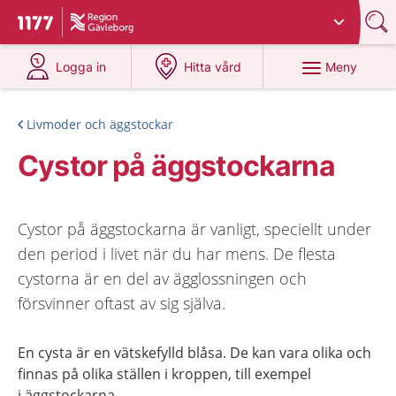
Du har valt region
Gävleborg
.
Till startsidan för 1177
på 1177.se
på 1177.se
Meny
Logga in
Hitta vård
Livmoder och äggstockar
Cystor på äggstockarna
Cystor på äggstockarna är vanligt, speciellt under
den period i livet när du har mens. De flesta
cystorna är en del av ägglossningen och
försvinner oftast av sig själva.
En cysta är en vätskefylld blåsa. De kan vara olika och
finnas på olika ställen i kroppen, till exempel
i äggstockarna.