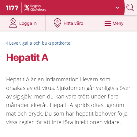
Du har valt region
Gävleborg
.
Till startsidan för 1177
på 1177.se
på 1177.se
Meny
Logga in
Hitta vård
Lever, galla och bukspottkörtel
Hepatit A
Hepatit A är en inflammation i levern som
orsakas av ett virus. Sjukdomen går vanligtvis över
av sig själv, men du kan vara trött under flera
månader efteråt. Hepatit A sprids oftast genom
mat och dryck. Du som har hepatit behöver följa
vissa regler för att inte föra infektionen vidare.