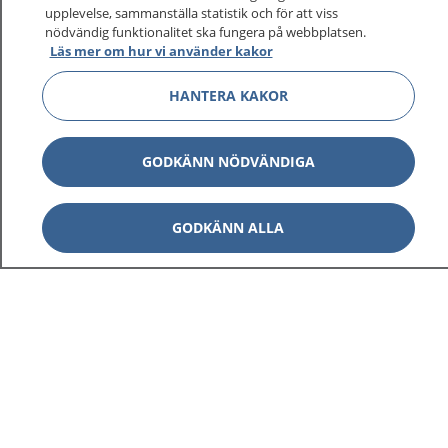
upplevelse, sammanställa statistik och för att viss
nödvändig funktionalitet ska fungera på webbplatsen.
Läs mer om hur vi använder kakor
Visa inn
1177 på flera språk
HANTERA KAKOR
Visa inn
Om 1177
GODKÄNN NÖDVÄNDIGA
Visa inn
Kontakt
GODKÄNN ALLA
Behandling av personuppgifter
Hantering av kakor
Inställningar för kakor
1177 – en tjänst från
Inera.