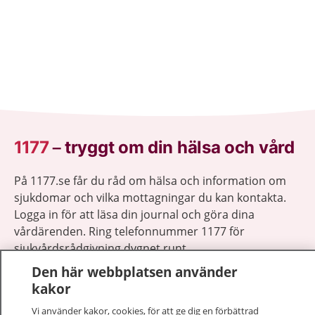
1177
–
tryggt om din hälsa och vård
På 1177.se får du råd om hälsa och information om
sjukdomar och vilka mottagningar du kan kontakta.
Logga in för att läsa din journal och göra dina
vårdärenden. Ring telefonnummer 1177 för
sjukvårdsrådgivning dygnet runt.
1177 ger dig råd när du vill må bättre.
Den här webbplatsen använder
kakor
Vi använder kakor, cookies, för att ge dig en förbättrad