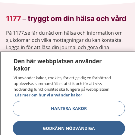
1177
–
tryggt om din hälsa och vård
På 1177.se får du råd om hälsa och information om
sjukdomar och vilka mottagningar du kan kontakta.
Logga in för att läsa din journal och göra dina
vårdärenden. Ring telefonnummer 1177 för
Den här webbplatsen använder
sjukvårdsrådgivning dygnet runt.
kakor
1177 ger dig råd när du vill må bättre.
Vi använder kakor, cookies, för att ge dig en förbättrad
upplevelse, sammanställa statistik och för att viss
nödvändig funktionalitet ska fungera på webbplatsen.
Läs mer om hur vi använder kakor
Visa inn
HANTERA KAKOR
1177 på flera språk
Visa inn
Om 1177
GODKÄNN NÖDVÄNDIGA