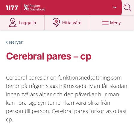
Du har valt region
Gävleborg
.
Till startsidan för 1177
på 1177.se
på 1177.se
Meny
Logga in
Hitta vård
Nerver
Cerebral pares – cp
Cerebral pares är en funktionsnedsättning som
beror på någon slags hjärnskada. Man får skadan
innan två års ålder och den påverkar hur man
kan röra sig. Symtomen kan vara olika från
person till person. Cerebral pares förkortas oftast
cp.