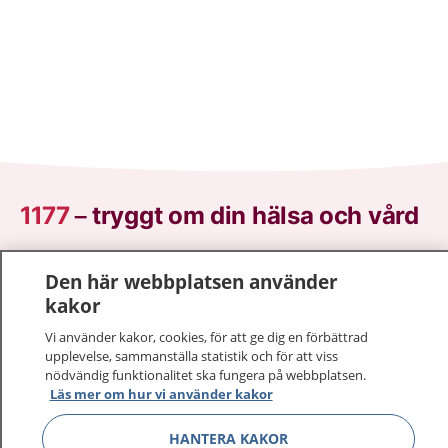
1177
–
tryggt om din hälsa och vård
På 1177.se får du råd om hälsa och information om
Den här webbplatsen använder
sjukdomar och vilka mottagningar du kan kontakta.
kakor
Logga in för att läsa din journal och göra dina
vårdärenden. Ring telefonnummer 1177 för
Vi använder kakor, cookies, för att ge dig en förbättrad
upplevelse, sammanställa statistik och för att viss
sjukvårdsrådgivning dygnet runt.
nödvändig funktionalitet ska fungera på webbplatsen.
1177 ger dig råd när du vill må bättre.
Läs mer om hur vi använder kakor
HANTERA KAKOR