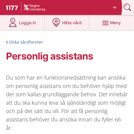
Du har valt region
Gävleborg
.
Till startsidan för 1177
på 1177.se
på 1177.se
Meny
Logga in
Hitta vård
Olika vårdformer
Personlig assistans
Du som har en funktionsnedsättning kan ansöka
om personlig assistans om du behöver hjälp med
det som kallas grundläggande behov. Det innebär
att du ska kunna leva så självständigt som möjligt
och på det sätt du vill. För att få personlig
assistans behöver du ansöka innan du fyller 66
år.