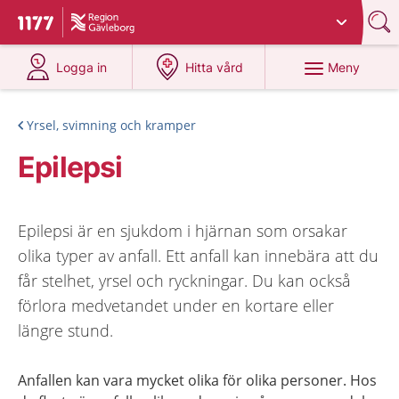
Du har valt region
Gävleborg
.
Till startsidan för 1177
på 1177.se
på 1177.se
Meny
Logga in
Hitta vård
Yrsel, svimning och kramper
Epilepsi
Epilepsi är en sjukdom i hjärnan som orsakar
olika typer av anfall. Ett anfall kan innebära att du
får stelhet, yrsel och ryckningar. Du kan också
förlora medvetandet under en kortare eller
längre stund.
Anfallen kan vara mycket olika för olika personer. Hos