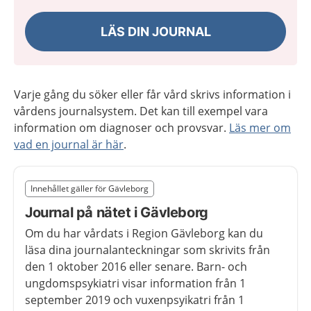
LÄS DIN JOURNAL
Varje gång du söker eller får vård skrivs information i
vårdens journalsystem. Det kan till exempel vara
information om diagnoser och provsvar.
Läs mer om
vad en journal är här
.
Slut på det regionala tillägget från region Gävleborg
Innehållet gäller för Gävleborg
Nedan innehåll gäller region Gävleborg
Journal på nätet i Gävleborg
Om du har vårdats i Region Gävleborg kan du
läsa dina journalanteckningar som skrivits från
den 1 oktober 2016 eller senare. Barn- och
ungdomspsykiatri visar information från 1
september 2019 och vuxenpsyikatri från 1