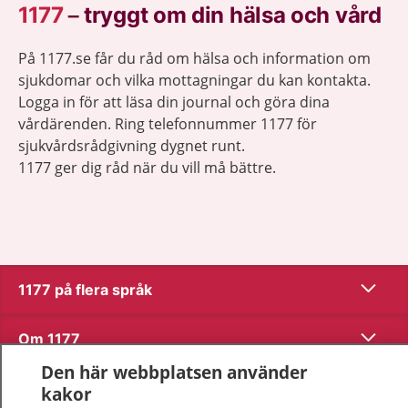
1177
–
tryggt om din hälsa och vård
På 1177.se får du råd om hälsa och information om
sjukdomar och vilka mottagningar du kan kontakta.
Logga in för att läsa din journal och göra dina
vårdärenden. Ring telefonnummer 1177 för
sjukvårdsrådgivning dygnet runt.
1177 ger dig råd när du vill må bättre.
Visa inn
1177 på flera språk
Visa inn
Om 1177
Den här webbplatsen använder
Visa inn
Kontakt
kakor