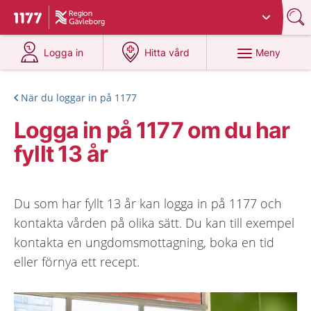
Du har valt region
Gävleborg
.
Till startsidan för 1177
på 1177.se
på 1177.se
Meny
Logga in
Hitta vård
När du loggar in på 1177
Logga in på 1177 om du har
fyllt 13 år
Du som har fyllt 13 år kan logga in på 1177 och
kontakta vården på olika sätt. Du kan till exempel
kontakta en ungdomsmottagning, boka en tid
eller förnya ett recept.