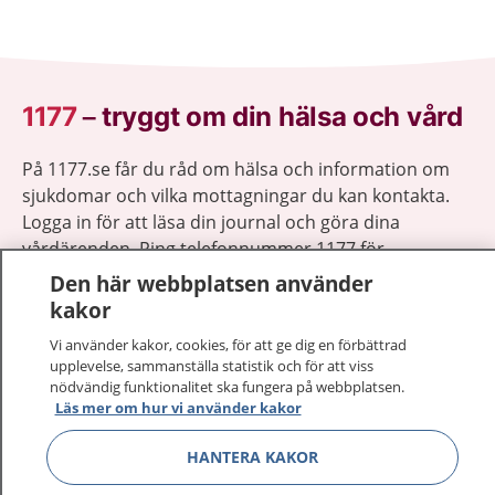
1177
–
tryggt om din hälsa och vård
På 1177.se får du råd om hälsa och information om
sjukdomar och vilka mottagningar du kan kontakta.
Logga in för att läsa din journal och göra dina
vårdärenden. Ring telefonnummer 1177 för
sjukvårdsrådgivning dygnet runt.
Den här webbplatsen använder
1177 ger dig råd när du vill må bättre.
kakor
Vi använder kakor, cookies, för att ge dig en förbättrad
upplevelse, sammanställa statistik och för att viss
nödvändig funktionalitet ska fungera på webbplatsen.
Läs mer om hur vi använder kakor
Visa inn
1177 på flera språk
HANTERA KAKOR