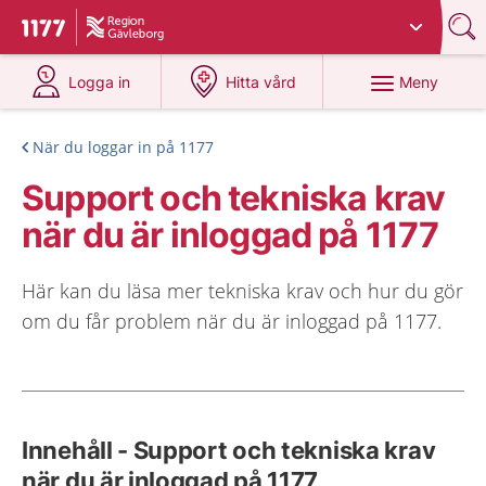
Du har valt region
Gävleborg
.
Till startsidan för 1177
på 1177.se
på 1177.se
Meny
Logga in
Hitta vård
När du loggar in på 1177
Support och tekniska krav
när du är inloggad på 1177
Här kan du läsa mer tekniska krav och hur du gör
om du får problem när du är inloggad på 1177.
Innehåll - Support och tekniska krav
när du är inloggad på 1177