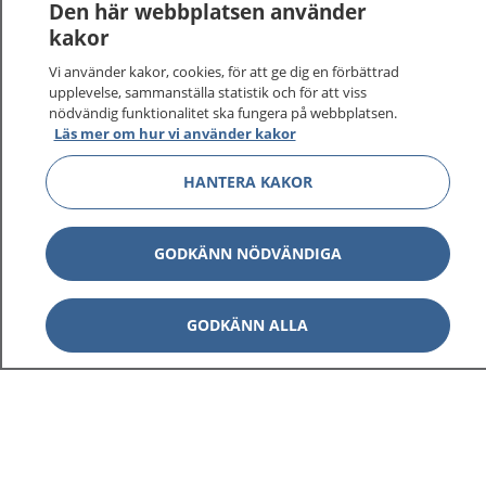
Logga in för att läsa din journal och göra dina
Den här webbplatsen använder
vårdärenden. Ring telefonnummer 1177 för
kakor
sjukvårdsrådgivning dygnet runt.
Vi använder kakor, cookies, för att ge dig en förbättrad
1177 ger dig råd när du vill må bättre.
upplevelse, sammanställa statistik och för att viss
nödvändig funktionalitet ska fungera på webbplatsen.
Läs mer om hur vi använder kakor
HANTERA KAKOR
Visa inn
1177 på flera språk
GODKÄNN NÖDVÄNDIGA
Visa inn
Om 1177
GODKÄNN ALLA
Visa inn
Kontakt
Behandling av personuppgifter
Hantering av kakor