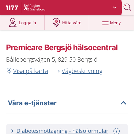
Du har valt region
Gävleborg
.
Till startsidan för 1177
på 1177.se
på 1177.se
Meny
Logga in
Hitta vård
Premicare Bergsjö hälsocentral
Bållebergsvägen 5, 829 50 Bergsjö
Visa på karta
Vägbeskrivning
Våra e-tjänster
Diabetesmottagning - hälsoformulär