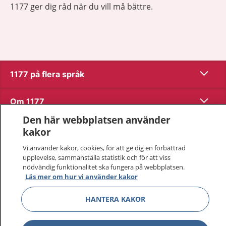
1177 ger dig råd när du vill må bättre.
Visa inn
1177 på flera språk
Visa inn
Om 1177
Den här webbplatsen använder
Visa inn
Kontakt
kakor
Vi använder kakor, cookies, för att ge dig en förbättrad
upplevelse, sammanställa statistik och för att viss
Behandling av personuppgifter
nödvändig funktionalitet ska fungera på webbplatsen.
Läs mer om hur vi använder kakor
Hantering av kakor
HANTERA KAKOR
Inställningar för kakor