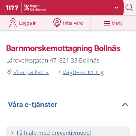
Du har valt region
Gävleborg
.
Till startsidan för 1177
på 1177.se
på 1177.se
Meny
Logga in
Hitta vård
Barnmorskemottagning Bollnäs
Läroverksgatan 47, 821 33 Bollnäs
Visa på karta
Vägbeskrivning
Våra e-tjänster
Få hjälp med preventivmedel