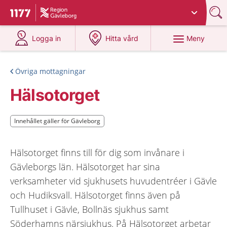
Du har valt region
Gävleborg
.
Till startsidan för 1177
på 1177.se
på 1177.se
Meny
Logga in
Hitta vård
Övriga mottagningar
Hälsotorget
Innehållet gäller för Gävleborg
Innehållet gäller för Gävleborg
Hälsotorget finns till för dig som invånare i
Gävleborgs län. Hälsotorget har sina
verksamheter vid sjukhusets huvudentréer i Gävle
och Hudiksvall. Hälsotorget finns även på
Tullhuset i Gävle, Bollnäs sjukhus samt
Söderhamns närsjukhus. På Hälsotorget arbetar