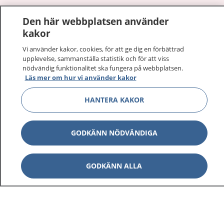
1177
–
tryggt om din hälsa och vård
Den här webbplatsen använder
kakor
På 1177.se får du råd om hälsa och information om
sjukdomar och vilka mottagningar du kan kontakta.
Vi använder kakor, cookies, för att ge dig en förbättrad
upplevelse, sammanställa statistik och för att viss
Logga in för att läsa din journal och göra dina
nödvändig funktionalitet ska fungera på webbplatsen.
vårdärenden. Ring telefonnummer 1177 för
Läs mer om hur vi använder kakor
sjukvårdsrådgivning dygnet runt.
1177 ger dig råd när du vill må bättre.
HANTERA KAKOR
GODKÄNN NÖDVÄNDIGA
Visa inn
1177 på flera språk
GODKÄNN ALLA
Visa inn
Om 1177
Visa inn
Kontakt