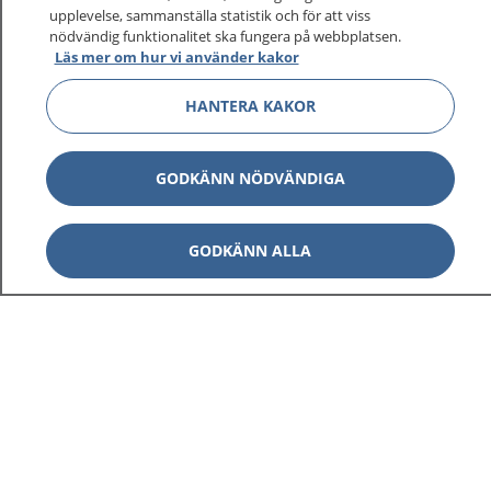
upplevelse, sammanställa statistik och för att viss
nödvändig funktionalitet ska fungera på webbplatsen.
Läs mer om hur vi använder kakor
Visa inn
1177 på flera språk
HANTERA KAKOR
Visa inn
Om 1177
GODKÄNN NÖDVÄNDIGA
Visa inn
Kontakt
GODKÄNN ALLA
Behandling av personuppgifter
Hantering av kakor
Inställningar för kakor
1177 – en tjänst från
Inera.