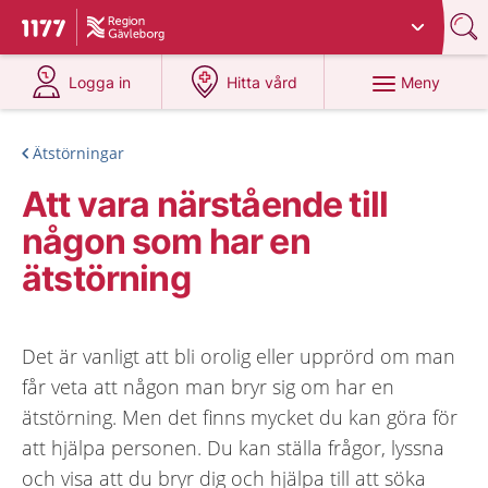
Du har valt region
Gävleborg
.
Till startsidan för 1177
på 1177.se
på 1177.se
Meny
Logga in
Hitta vård
Ätstörningar
Att vara närstående till
någon som har en
ätstörning
Det är vanligt att bli orolig eller upprörd om man
får veta att någon man bryr sig om har en
ätstörning. Men det finns mycket du kan göra för
att hjälpa personen. Du kan ställa frågor, lyssna
och visa att du bryr dig och hjälpa till att söka