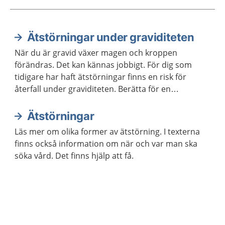
Ätstörningar under graviditeten
Aktuella artiklar
När du är gravid växer magen och kroppen
förändras. Det kan kännas jobbigt. För dig som
tidigare har haft ätstörningar finns en risk för
återfall under graviditeten. Berätta för en
barnmorska om ätstörningarna för att få stöd
under graviditeten.
Ätstörningar
Läs mer om olika former av ätstörning. I texterna
finns också information om när och var man ska
söka vård. Det finns hjälp att få.