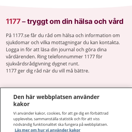
1177
–
tryggt om din hälsa och vård
På 1177.se får du råd om hälsa och information om
sjukdomar och vilka mottagningar du kan kontakta.
Logga in för att läsa din journal och göra dina
vårdärenden. Ring telefonnummer 1177 för
sjukvårdsrådgivning dygnet runt.
1177 ger dig råd när du vill må bättre.
Den här webbplatsen använder
kakor
Visa inn
1177 på flera språk
Vi använder kakor, cookies, för att ge dig en förbättrad
upplevelse, sammanställa statistik och för att viss
Visa inn
nödvändig funktionalitet ska fungera på webbplatsen.
Om 1177
Läs mer om hur vi använder kakor