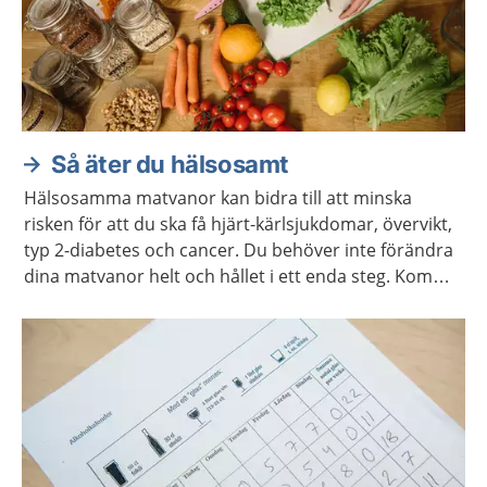
Så äter du hälsosamt
Hälsosamma matvanor kan bidra till att minska
risken för att du ska få hjärt-kärlsjukdomar, övervikt,
typ 2-diabetes och cancer. Du behöver inte förändra
dina matvanor helt och hållet i ett enda steg. Kom
ihåg att varje liten förändring kan göra stor skillnad.