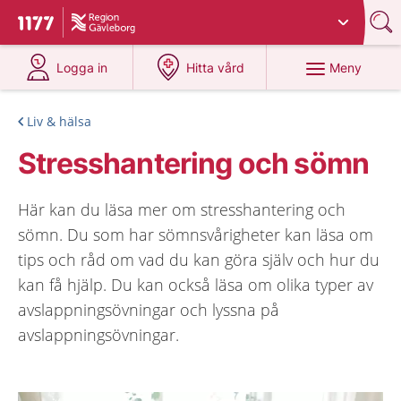
Du har valt region
Gävleborg
.
Till startsidan för 1177
på 1177.se
på 1177.se
Meny
Logga in
Hitta vård
Liv & hälsa
Stresshantering och sömn
Här kan du läsa mer om stresshantering och
sömn. Du som har sömnsvårigheter kan läsa om
tips och råd om vad du kan göra själv och hur du
kan få hjälp. Du kan också läsa om olika typer av
avslappningsövningar och lyssna på
avslappningsövningar.