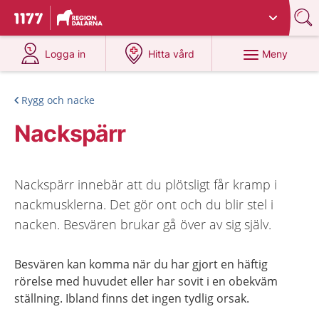
Du har valt region
Dalarna
.
Till startsidan för 1177
på 1177.se
på 1177.se
Meny
Logga in
Hitta vård
Rygg och nacke
Nackspärr
Nackspärr innebär att du plötsligt får kramp i
nackmusklerna. Det gör ont och du blir stel i
nacken. Besvären brukar gå över av sig själv.
Besvären kan komma när du har gjort en häftig
rörelse med huvudet eller har sovit i en obekväm
ställning. Ibland finns det ingen tydlig orsak.