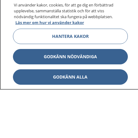
Vi använder kakor, cookies, för att ge dig en förbättrad
upplevelse, sammanställa statistik och för att viss
1177
–
tryggt om din hälsa och vård
nödvändig funktionalitet ska fungera på webbplatsen.
Läs mer om hur vi använder kakor
På 1177.se får du råd om hälsa och information om
HANTERA KAKOR
sjukdomar och vilka mottagningar du kan kontakta.
Logga in för att läsa din journal och göra dina
vårdärenden. Ring telefonnummer 1177 för
GODKÄNN NÖDVÄNDIGA
sjukvårdsrådgivning dygnet runt.
1177 ger dig råd när du vill må bättre.
GODKÄNN ALLA
Visa inn
1177 på flera språk
Visa inn
Om 1177