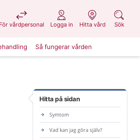
på 1177.se
på 1177.se
på 1177.se
på 1177.se
För vårdpersonal
Logga in
Hitta vård
Sök
ehandling
Så fungerar vården
Hitta på sidan
Symtom
Vad kan jag göra själv?