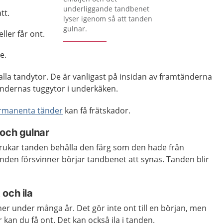
underliggande tandbenet
tt.
lyser igenom så att tanden
gulnar.
eller får ont.
e.
alla tandytor. De är vanligast på insidan av framtänderna
ändernas tuggytor i underkäken.
ermanenta tänder
kan få frätskador.
 och gulnar
 brukar tanden behålla den färg som den hade från
nden försvinner börjar tandbenet att synas. Tanden blir
och ila
ner under många år. Det gör inte ont till en början, men
r kan du få ont. Det kan också ila i tanden.