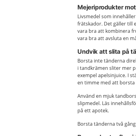
Mejeriprodukter mot
Livsmedel som innehåller
frätskador. Det gäller till
vara bra att kombinera fr
vara bra att avsluta en m
Undvik att slita på 
Borsta inte tänderna direk
i tandkrämen sliter mer p
exempel apelsinjuice. I s
en timme med att borsta
Använd en mjuk tandbors
slipmedel. Läs innehålls
på ett apotek.
Borsta tänderna två gång