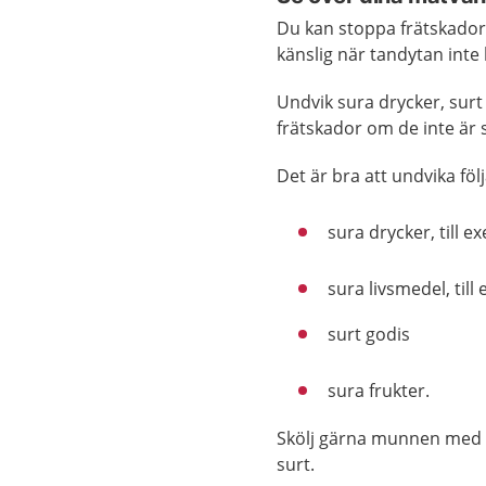
Du kan stoppa frätskado
känslig när tandytan inte
Undvik sura drycker, surt
frätskador om de inte är 
Det är bra att undvika föl
sura drycker, till e
sura livsmedel, til
surt godis
sura frukter.
Skölj gärna munnen med va
surt.