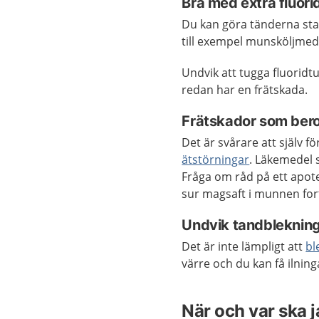
Bra med extra fluori
Du kan göra tänderna sta
till exempel munsköljmede
Undvik att tugga fluorid
redan har en frätskada.
Frätskador som ber
Det är svårare att själv 
ätstörningar
. Läkemedel 
Fråga om råd på ett apo
sur magsaft i munnen for
Undvik tandbleknin
Det är inte lämpligt att
bl
värre och du kan få ilning
När och var ska 