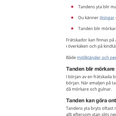
Tandens yta blir ma
Du känner
ilningar
Tanden blir mörkar
Frätskador kan finnas på 
i överkäken och på kindt
Både
mjölktänder och p
Tanden blir mörkare
I början av en frätskada
början. När emaljen på ta
då mörkare och gulnar.
Tanden kan göra ont 
Tandens yta bryts oftast 
allt eftersom ytan slits ne