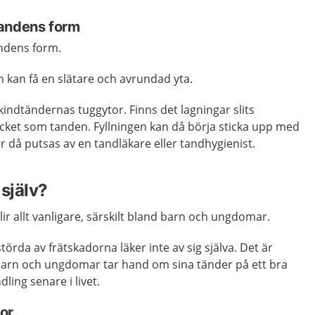
tandens form
ndens form.
 kan få en slätare och avrundad yta.
kindtändernas tuggytor. Finns det lagningar slits
ycket som tanden. Fyllningen kan då börja sticka upp med
 då putsas av en tandläkare eller tandhygienist.
själv?
ir allt vanligare, särskilt bland barn och ungdomar.
törda av frätskadorna läker inte av sig själva. Det är
lt barn och ungdomar tar hand om sina tänder på ett bra
ling senare i livet.
or