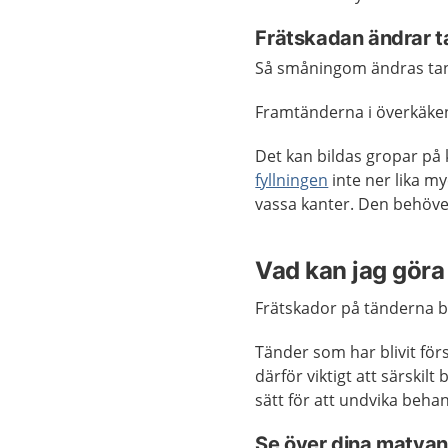
Frätskadan ändrar 
Så småningom ändras ta
Framtänderna i överkäken
Det kan bildas gropar på 
fyllningen
inte ner lika m
vassa kanter. Den behöver
Vad kan jag göra 
Frätskador på tänderna bl
Tänder som har blivit förs
därför viktigt att särski
sätt för att undvika behand
Se över dina matvan