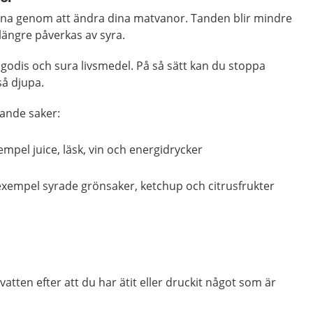
rna genom att ändra dina matvanor. Tanden blir mindre
 längre påverkas av syra.
 godis och sura livsmedel. På så sätt kan du stoppa
så djupa.
jande saker:
xempel juice, läsk, vin och energidrycker
l exempel syrade grönsaker, ketchup och citrusfrukter
tten efter att du har ätit eller druckit något som är