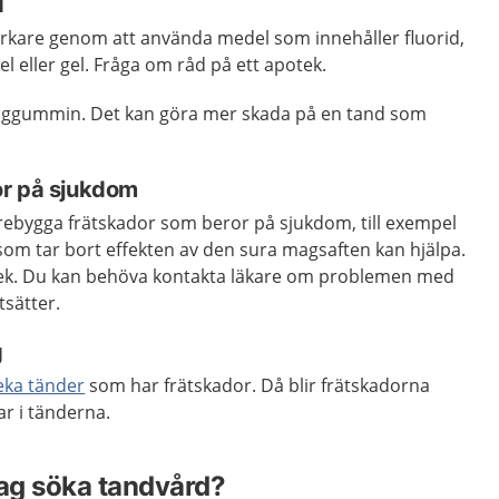
d
rkare genom att använda medel som innehåller fluorid,
l eller gel. Fråga om råd på ett apotek.
tuggummin. Det kan göra mer skada på en tand som
or på sjukdom
förebygga frätskador som beror på sjukdom, till exempel
som tar bort effekten av den sura magsaften kan hjälpa.
tek. Du kan behöva kontakta läkare om problemen med
tsätter.
g
eka tänder
som har frätskador. Då blir frätskadorna
ar i tänderna.
jag söka tandvård?