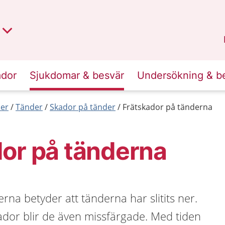
t region
an
Dalarna
.
ador
Sjukdomar & besvär
Undersökning & b
er
Tänder
Skador på tänder
Frätskador på tänderna
or på tänderna
rna betyder att tänderna har slitits ner.
skador blir de även missfärgade. Med tiden