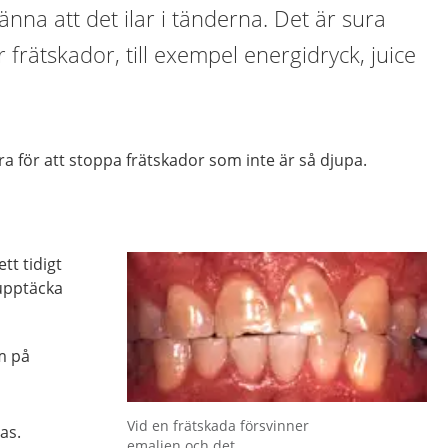
änna att det ilar i tänderna. Det är sura
rätskador, till exempel energidryck, juice
ra för att stoppa frätskador som inte är så djupa.
tt tidigt
 upptäcka
m på
Vid en frätskada försvinner
as.
emaljen och det