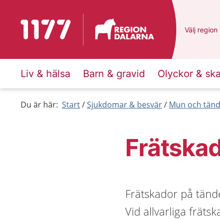
Till startsidan för 1177
Du har val
Välj
en ann
region
Liv & hälsa
Barn & gravid
Olyckor & sk
Du är här:
Start
Sjukdomar & besvär
Mun och tänd
Frätskad
Frätskador på tände
Vid allvarliga frät