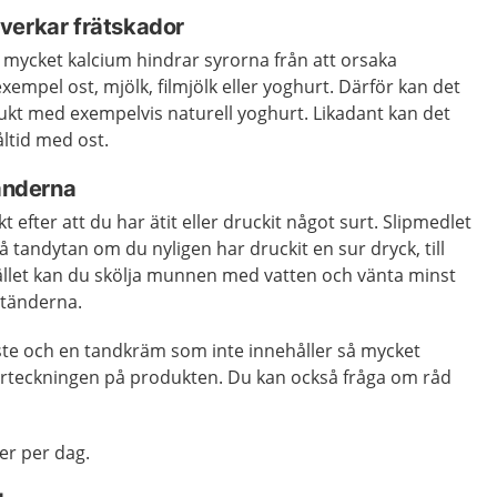
verkar frätskador
 mycket kalcium hindrar syrorna från att orsaka
 exempel ost, mjölk, filmjölk eller yoghurt. Därför kan det
ukt med exempelvis naturell yoghurt. Likadant kan det
åltid med ost.
tänderna
t efter att du har ätit eller druckit något surt. Slipmedlet
å tandytan om du nyligen har druckit en sur dryck, till
tället kan du skölja munnen med vatten och vänta minst
 tänderna.
te och en tandkräm som inte innehåller så mycket
förteckningen på produkten. Du kan också fråga om råd
er per dag.