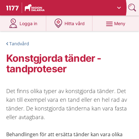
Du har valt region
Dalarna
.
Till startsidan för 1177
på 1177.se
på 1177.se
Meny
Logga in
Hitta vård
Tandvård
Konstgjorda tänder -
tandproteser
Det finns olika typer av konstgjorda tänder. Det
kan till exempel vara en tand eller en hel rad av
tänder. De konstgjorda tänderna kan vara fasta
eller avtagbara.
Behandlingen för att ersätta tänder kan vara olika