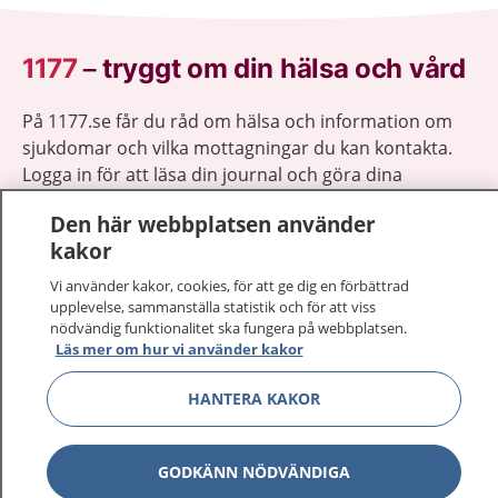
1177
–
tryggt om din hälsa och vård
På 1177.se får du råd om hälsa och information om
sjukdomar och vilka mottagningar du kan kontakta.
Logga in för att läsa din journal och göra dina
vårdärenden. Ring telefonnummer 1177 för
Den här webbplatsen använder
sjukvårdsrådgivning dygnet runt.
kakor
1177 ger dig råd när du vill må bättre.
Vi använder kakor, cookies, för att ge dig en förbättrad
upplevelse, sammanställa statistik och för att viss
nödvändig funktionalitet ska fungera på webbplatsen.
Läs mer om hur vi använder kakor
Visa inn
HANTERA KAKOR
1177 på flera språk
Visa inn
Om 1177
GODKÄNN NÖDVÄNDIGA