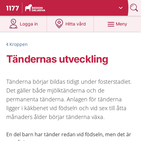
Du har valt region
Dalarna
.
Till startsidan för 1177
på 1177.se
på 1177.se
Meny
Logga in
Hitta vård
Kroppen
Tändernas utveckling
Tänderna börjar bildas tidigt under fosterstadiet.
Det gäller både mjölktänderna och de
permanenta tänderna. Anlagen för tänderna
ligger i käkbenet vid födseln och vid sex till åtta
månaders ålder börjar tänderna växa.
En del barn har tänder redan vid födseln, men det är