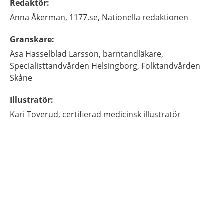
Redaktör
:
Anna
Åkerman,
1177.se, Nationella redaktionen
Granskare
:
Åsa
Hasselblad Larsson,
barntandläkare,
Specialisttandvården Helsingborg, Folktandvården
Skåne
Illustratör
:
Kari
Toverud,
certifierad medicinsk illustratör