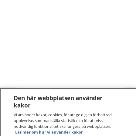
Den här webbplatsen använder
1177
–
tryggt om din hälsa och vård
kakor
Vi använder kakor, cookies, för att ge dig en förbättrad
På 1177.se får du råd om hälsa och information om
upplevelse, sammanställa statistik och för att viss
sjukdomar och vilka mottagningar du kan kontakta.
nödvändig funktionalitet ska fungera på webbplatsen.
Logga in för att läsa din journal och göra dina
Läs mer om hur vi använder kakor