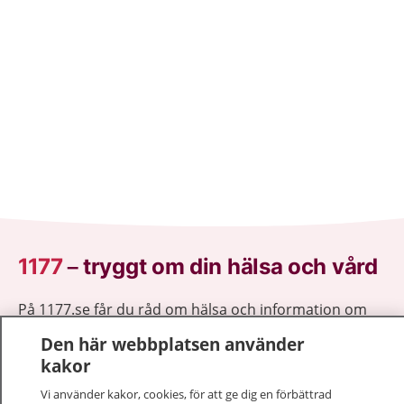
1177
–
tryggt om din hälsa och vård
På 1177.se får du råd om hälsa och information om
sjukdomar och vilka mottagningar du kan kontakta.
Den här webbplatsen använder
Logga in för att läsa din journal och göra dina
kakor
vårdärenden. Ring telefonnummer 1177 för
sjukvårdsrådgivning dygnet runt.
Vi använder kakor, cookies, för att ge dig en förbättrad