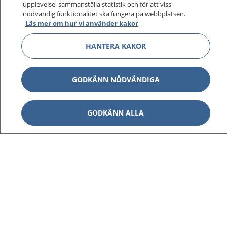
upplevelse, sammanställa statistik och för att viss
1177 ger dig råd när du vill må bättre.
nödvändig funktionalitet ska fungera på webbplatsen.
Läs mer om hur vi använder kakor
HANTERA KAKOR
Visa inn
1177 på flera språk
GODKÄNN NÖDVÄNDIGA
Visa inn
Om 1177
GODKÄNN ALLA
Visa inn
Kontakt
Behandling av personuppgifter
Hantering av kakor
Inställningar för kakor