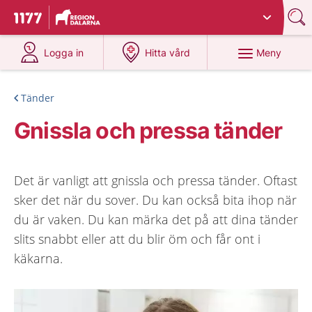
Du har valt region
Dalarna
.
Till startsidan för 1177
på 1177.se
på 1177.se
Meny
Logga in
Hitta vård
Tänder
Gnissla och pressa tänder
Det är vanligt att gnissla och pressa tänder. Oftast
sker det när du sover. Du kan också bita ihop när
du är vaken. Du kan märka det på att dina tänder
slits snabbt eller att du blir öm och får ont i
käkarna.