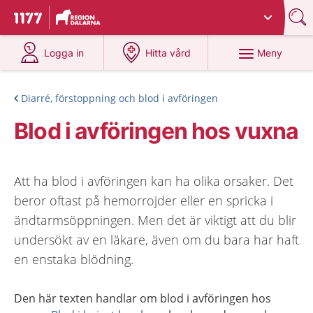
Du har valt region
Dalarna
.
Till startsidan för 1177
på 1177.se
på 1177.se
Meny
Logga in
Hitta vård
Diarré, förstoppning och blod i avföringen
Blod i avföringen hos vuxna
Att ha blod i avföringen kan ha olika orsaker. Det
beror oftast på hemorrojder eller en spricka i
ändtarmsöppningen. Men det är viktigt att du blir
undersökt av en läkare, även om du bara har haft
en enstaka blödning.
Den här texten handlar om blod i avföringen hos